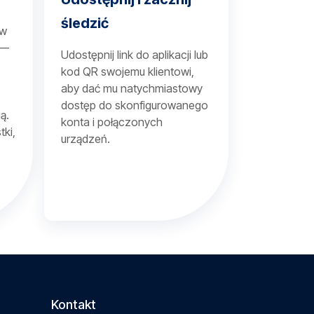
śledzić
 w
 —
Udostępnij link do aplikacji lub
kod QR swojemu klientowi,
aby dać mu natychmiastowy
dostęp do skonfigurowanego
ą.
konta i połączonych
tki,
urządzeń.
Kontakt