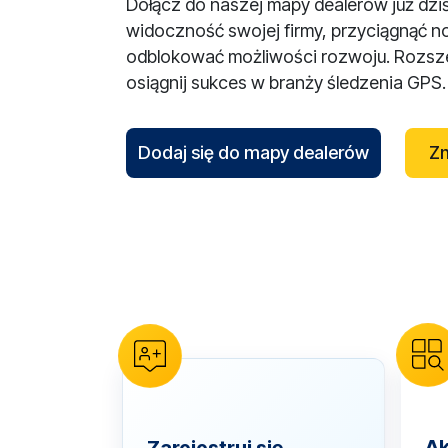
Dołącz do naszej mapy dealerów już dzi
widoczność swojej firmy, przyciągnąć n
odblokować możliwości rozwoju. Rozsze
osiągnij sukces w branży śledzenia GPS.
Dodaj się do mapy dealerów
Zn
reCAPTCHA verification
Ak