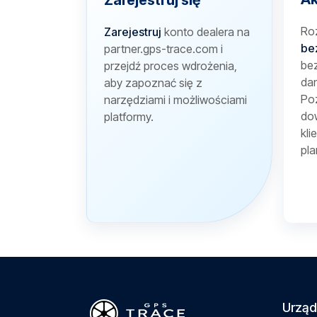
Zarejestruj się
Ro
Zarejestruj
konto dealera na
be
partner.gps-trace.com i
bez
przejdź proces wdrożenia,
dan
aby zapoznać się z
Poz
narzędziami i możliwościami
dow
platformy.
kli
pla
Urząd