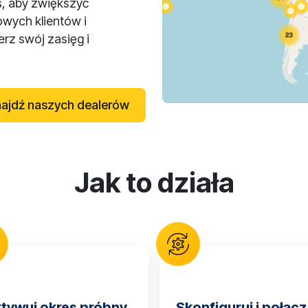
ś, aby zwiększyć
owych klientów i
rz swój zasięg i
ajdź naszych dealerów
Jak to działa
tywuj okres próbny
Skonfiguruj i połącz