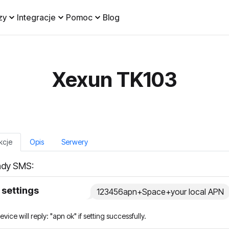
zy
Integracje
Pomoc
Blog
Xexun TK103
kcje
Opis
Serwery
dy SMS:
settings
123456apn+Space+your local APN
vice will reply: "apn ok" if setting successfully.