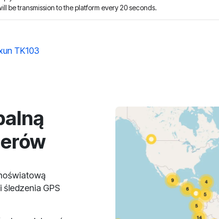
ill be transmission to the platform every 20 seconds.
xun TK103
balną
lerów
lnoświatową
i śledzenia GPS