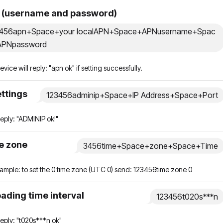
 (username and password)
3456apn+Space+your localAPN+Space+APNusername+Spac
APNpassword
vice will reply: "apn ok" if setting successfully.
ettings
123456adminip+Space+IP Address+Space+Port
l reply: "ADMINIP ok!"
e zone
3456time+Space+zone+Space+Time
ample: to set the 0 time zone (UTC 0) send: 123456time zone 0
ading time interval
123456t020s***n
l reply: "t020s***n ok"