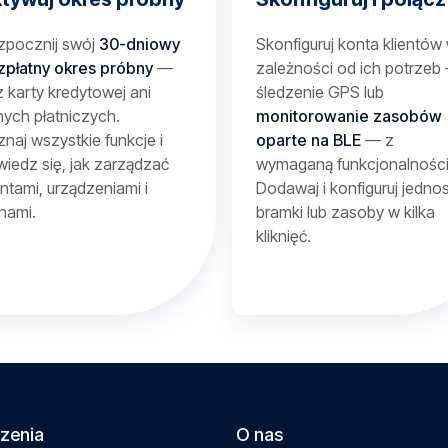
zpocznij swój
30-dniowy
Skonfiguruj konta klientów
zpłatny okres próbny
—
zależności od ich potrzeb
 karty kredytowej ani
śledzenie GPS lub
ych płatniczych.
monitorowanie zasobów
naj wszystkie funkcje i
oparte na BLE
— z
iedz się, jak zarządzać
wymaganą funkcjonalności
entami, urządzeniami i
Dodawaj i konfiguruj jednos
nami.
bramki lub zasoby w kilka
kliknięć.
zenia
O nas