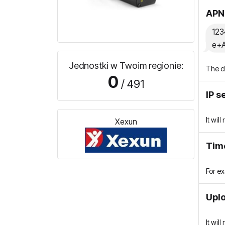
APN
12
e+
Jednostki w Twoim regionie:
The de
0
/ 491
IP s
It wil
Xexun
Tim
For ex
Uplo
It wil