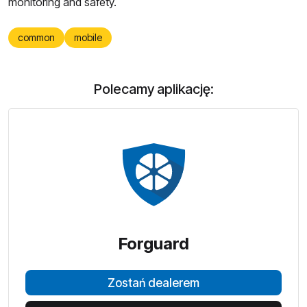
monitoring and safety.
common
mobile
Polecamy aplikację:
Forguard
Zostań dealerem