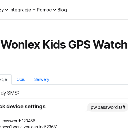
zy
Integracje
Pomoc
Blog
Wonlex Kids GPS Watch
kcje
Opis
Serwery
dy SMS:
k device settings
pw,password,ts#
lt password: 123456.
s doesn’t work, you can try 523681.