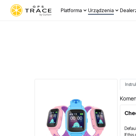
Platforma
Urządzenia
Dealer
Instru
Komen
Chec
Defau
If thi