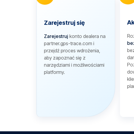
Ak
Zarejestruj się
Ro
Zarejestruj
konto dealera na
be
partner.gps-trace.com i
bez
przejdź proces wdrożenia,
dan
aby zapoznać się z
Poz
narzędziami i możliwościami
dow
platformy.
kli
pla