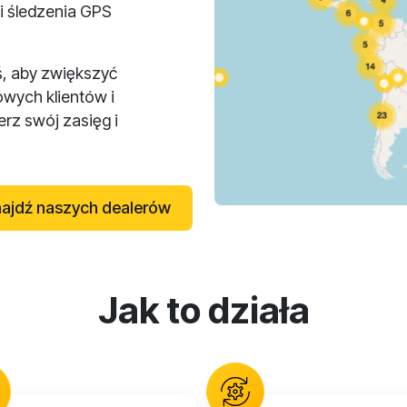
i śledzenia GPS
ś, aby zwiększyć
owych klientów i
rz swój zasięg i
ajdź naszych dealerów
Jak to działa