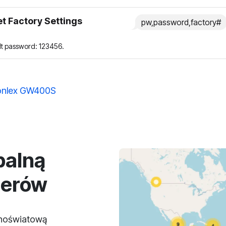
t Factory Settings
pw,password,factory#
lt password: 123456.
nlex GW400S
balną
lerów
lnoświatową