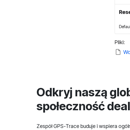
Rese
Defau
Pliki:
Wo
Odkryj naszą glo
społeczność dea
Zespół GPS-Trace buduje i wspiera ogó