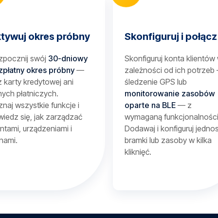
tywuj okres próbny
Skonfiguruj i połącz
zpocznij swój
30-dniowy
Skonfiguruj konta klientów
zpłatny okres próbny
—
zależności od ich potrzeb
 karty kredytowej ani
śledzenie GPS lub
ych płatniczych.
monitorowanie zasobów
naj wszystkie funkcje i
oparte na BLE
— z
iedz się, jak zarządzać
wymaganą funkcjonalności
entami, urządzeniami i
Dodawaj i konfiguruj jednos
nami.
bramki lub zasoby w kilka
kliknięć.