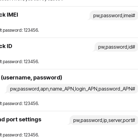
ck IMEI
pw,password,imei#
lt password: 123456.
ck ID
pw,password,id#
lt password: 123456.
 (username, password)
pw,password,apn,name_APN,login_APN,password_APN#
lt password: 123456.
nd port settings
pw,password,ip,server,port#
lt password: 123456.