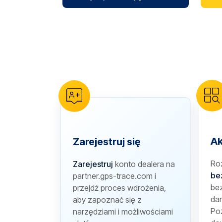
reCAPTCHA verification
Ak
Zarejestruj się
Ro
Zarejestruj
konto dealera na
be
partner.gps-trace.com i
bez
przejdź proces wdrożenia,
dan
aby zapoznać się z
Poz
narzędziami i możliwościami