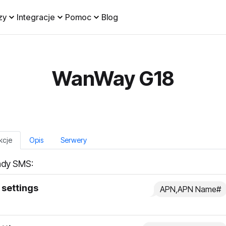
zy
Integracje
Pomoc
Blog
WanWay G18
kcje
Opis
Serwery
dy SMS:
settings
APN,APN Name#