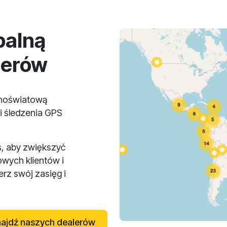
balną
lerów
lnoświatową
i śledzenia GPS
ś, aby zwiększyć
owych klientów i
rz swój zasięg i
ajdź naszych dealerów