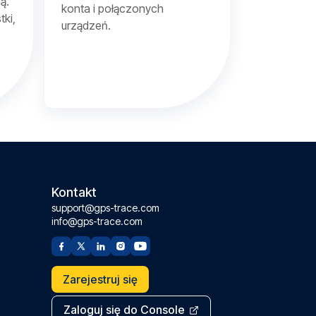
ą.
konta i połączonych
tki,
urządzeń.
Kontakt
support@gps-trace.com
info@gps-trace.com
Zarejestruj się
Zaloguj się do Console