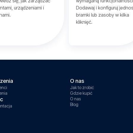
iedz się, jak zarządzać
wymaganą funkcjonalności
entami, urządzeniami i
Dodawaj i konfiguruj jednos
nami.
bramki lub zasoby w kilka
kliknięć.
zenia
O nas
enci
Jak to zrobić
enia
Gdzie kupić
c
O nas
Blog
ntacja