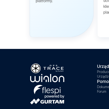
dow
platformy.
kli
pla
Urząd
Produc
Urządz
Pomo
Dokume
Forum