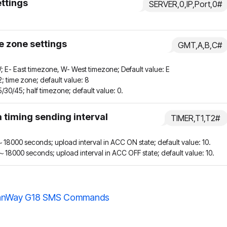
ettings
SERVER,0,IP,Port,0#
 zone settings
GMT,A,B,C#
; E- East timezone, W- West timezone; Default value: E
2; time zone; default value: 8
5/30/45; half timezone; default value: 0.
 timing sending interval
TIMER,T1,T2#
18000 seconds; upload interval in ACC ON state; default value: 10.
18000 seconds; upload interval in ACC OFF state; default value: 10.
nWay G18 SMS Commands