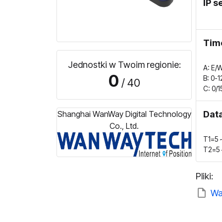
IP s
Time
Jednostki w Twoim regionie:
A: E/W
0
B: 0-1
/ 40
C: 0/1
Shanghai WanWay Digital Technology
Data
Co., Ltd.
T1=5～
T2=5～
Pliki:
Wa