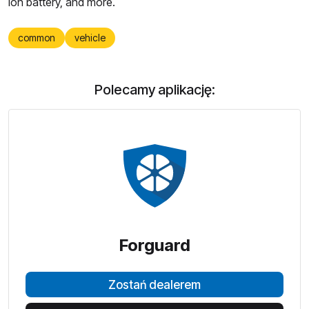
Ion battery, and more.
common
vehicle
Polecamy aplikację:
Forguard
Zostań dealerem