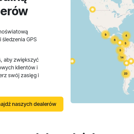
lerów
lnoświatową
i śledzenia GPS
ś, aby zwiększyć
owych klientów i
rz swój zasięg i
ajdź naszych dealerów