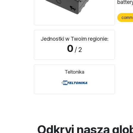
batter
comm
Jednostki w Twoim regionie:
0
/ 2
Teltonika
Odkryj naszą glo