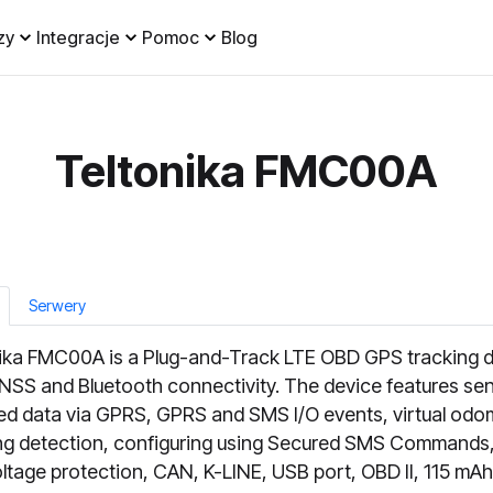
zy
Integracje
Pomoc
Blog
Teltonika FMC00A
Serwery
ika FMC00A is a Plug-and-Track LTE OBD GPS tracking 
NSS and Bluetooth connectivity. The device features se
ed data via GPRS, GPRS and SMS I/O events, virtual odo
g detection, configuring using Secured SMS Commands
ltage protection, CAN, K-LINE, USB port, OBD II, 115 mAh