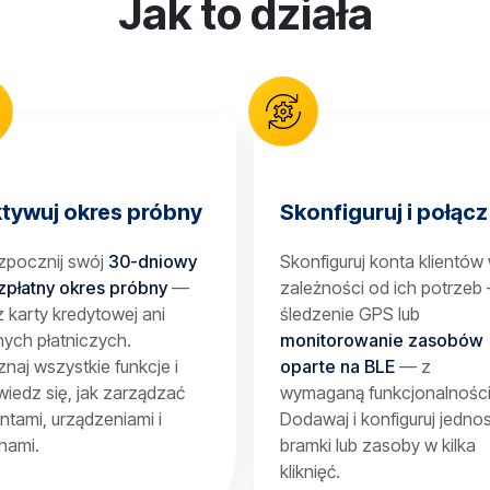
Jak to działa
tywuj okres próbny
Skonfiguruj i połącz
zpocznij swój
30-dniowy
Skonfiguruj konta klientów
zpłatny okres próbny
—
zależności od ich potrzeb
 karty kredytowej ani
śledzenie GPS lub
ych płatniczych.
monitorowanie zasobów
naj wszystkie funkcje i
oparte na BLE
— z
iedz się, jak zarządzać
wymaganą funkcjonalności
entami, urządzeniami i
Dodawaj i konfiguruj jednos
nami.
bramki lub zasoby w kilka
kliknięć.