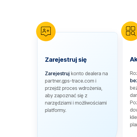
reCAPTCHA verification
Ak
Zarejestruj się
Ro
Zarejestruj
konto dealera na
be
partner.gps-trace.com i
bez
przejdź proces wdrożenia,
dan
aby zapoznać się z
Poz
narzędziami i możliwościami
dow
platformy.
kli
pla