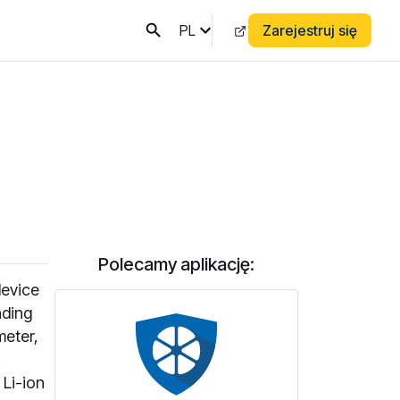
PL
Zarejestruj się
Polecamy aplikację:
device
nding
meter,
,
 Li-ion