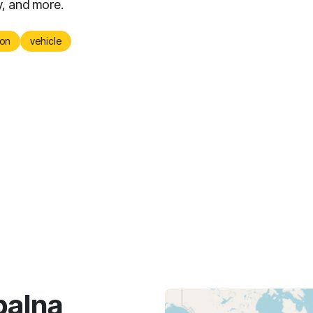
y, and more.
on
vehicle
balną