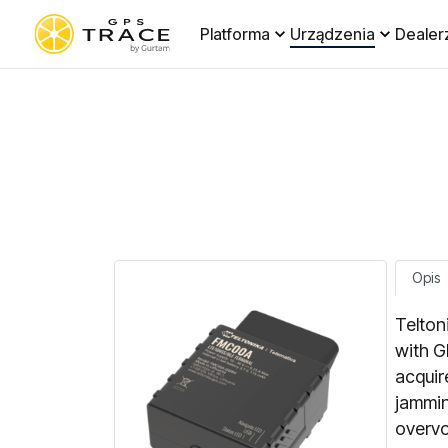
Platforma
Urządzenia
Dealer
Opis
Telton
with G
acquir
jammin
overvo