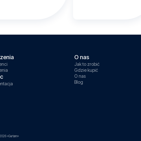
zenia
O nas
enci
Jak to zrobić
enia
Gdzie kupić
c
O nas
Blog
ntacja
2026 «Gurtam»