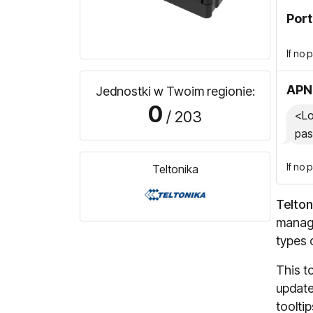
Port
If no 
APN 
Jednostki w Twoim regionie:
0
/ 203
<Lo
pas
If no 
Teltonika
Telton
manage
types 
This t
update
toolti