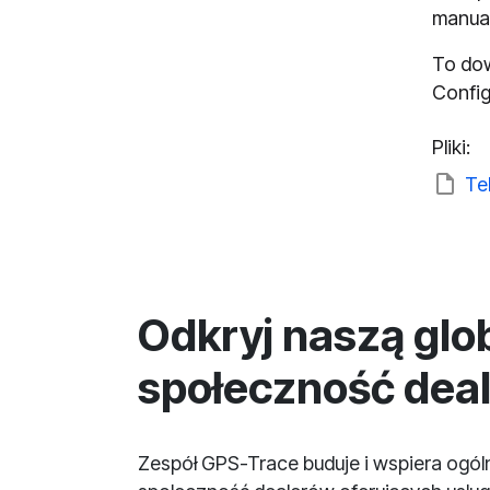
manual
To dow
Config
Pliki:
Te
Odkryj naszą glo
społeczność dea
Zespół GPS-Trace buduje i wspiera ogó