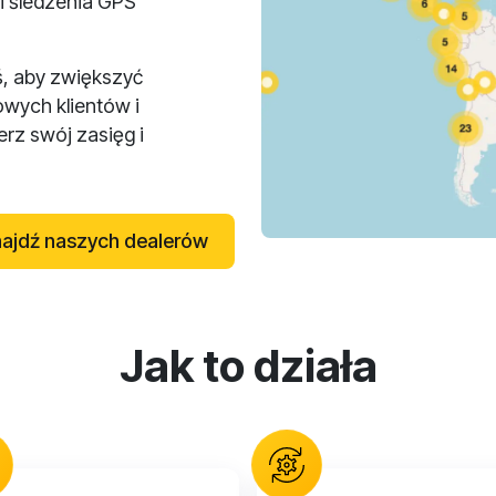
i śledzenia GPS
ś, aby zwiększyć
owych klientów i
rz swój zasięg i
ajdź naszych dealerów
Jak to działa