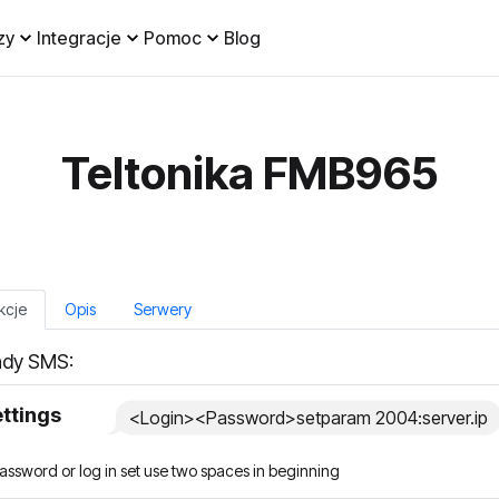
zy
Integracje
Pomoc
Blog
Teltonika FMB965
kcje
Opis
Serwery
dy SMS:
ettings
<Login><Password>setparam 2004:server.ip
password or log in set use two spaces in beginning