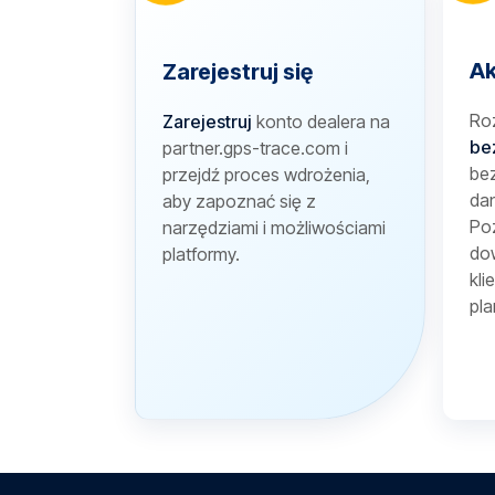
Ak
Zarejestruj się
Ro
Zarejestruj
konto dealera na
be
partner.gps-trace.com i
bez
przejdź proces wdrożenia,
dan
aby zapoznać się z
Poz
narzędziami i możliwościami
dow
platformy.
kli
pla