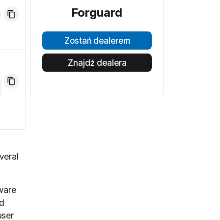
Forguard
Zostań dealerem
Znajdź dealera
veral
mware
d
user