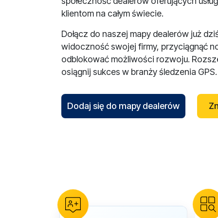
społeczność dealerów oferujących usług
klientom na całym świecie.
Dołącz do naszej mapy dealerów już dzi
widoczność swojej firmy, przyciągnąć n
odblokować możliwości rozwoju. Rozsze
osiągnij sukces w branży śledzenia GPS.
Dodaj się do mapy dealerów
Zn
reCAPTCHA verification