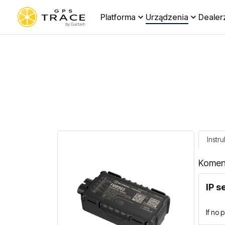
Platforma
Urządzenia
Dealer
Instru
Komen
IP s
If no 