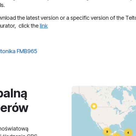
s.
nload the latest version or a specific version of the Telt
urator, click the
link
ltonika FMB965
balną
lerów
lnoświatową