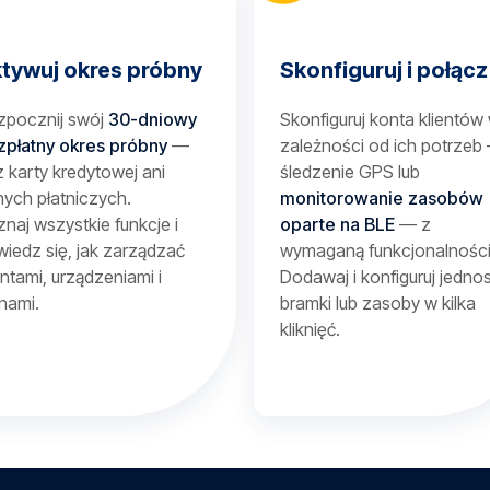
tywuj okres próbny
Skonfiguruj i połącz
zpocznij swój
30-dniowy
Skonfiguruj konta klientów
zpłatny okres próbny
—
zależności od ich potrzeb
 karty kredytowej ani
śledzenie GPS lub
ych płatniczych.
monitorowanie zasobów
naj wszystkie funkcje i
oparte na BLE
— z
iedz się, jak zarządzać
wymaganą funkcjonalności
entami, urządzeniami i
Dodawaj i konfiguruj jednos
nami.
bramki lub zasoby w kilka
kliknięć.