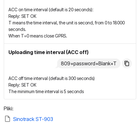
ACC on time interval (default is 20 seconds):
Reply: SET OK
T means the time interval, the unit is second, from 0 to 18000
seconds.
When T=0 means close GPRS.
Uploading time interval (ACC off)
809+password+Blank+T
ACC off time interval (default is 300 seconds)
Reply: SET OK
The minimum time interval is 5 seconds
Pliki:
Sinotrack ST-903