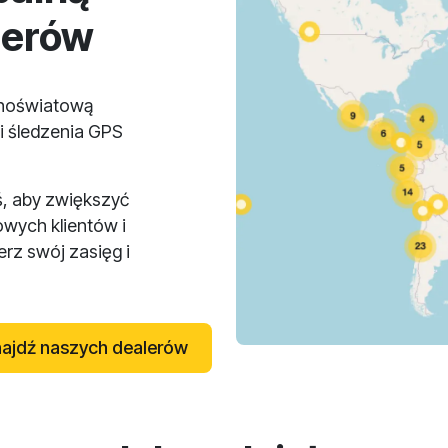
lerów
lnoświatową
i śledzenia GPS
ś, aby zwiększyć
owych klientów i
rz swój zasięg i
ajdź naszych dealerów