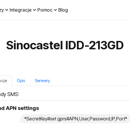
zy
Integracje
Pomoc
Blog
Sinocastel IDD-213GD
kcje
Opis
Serwery
dy SMS:
nd APN settings
*SecretKey#set gprs#APN,User,Password,IP,Port*