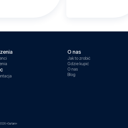
zenia
O nas
enci
Jak to zrobić
enia
Gdzie kupić
c
O nas
Blog
ntacja
2026 «Gurtam»