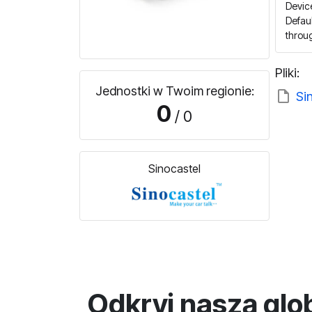
Device
Defaul
throu
Pliki:
Jednostki w Twoim regionie:
Si
0
/ 0
Sinocastel
Odkryj naszą glo