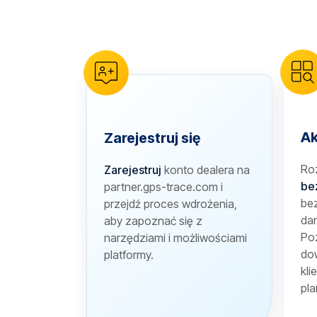
reCAPTCHA verification
Ak
Zarejestruj się
Ro
Zarejestruj
konto dealera na
be
partner.gps-trace.com i
bez
przejdź proces wdrożenia,
dan
aby zapoznać się z
Poz
narzędziami i możliwościami
dow
platformy.
kli
pla