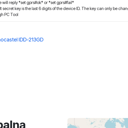
 will reply *set gprs#ok* or *set gprs#fail*
t secret key is the last 6 digits of the device ID. The key can only be cha
gh PC Tool
nocastel IDD-213GD
balną