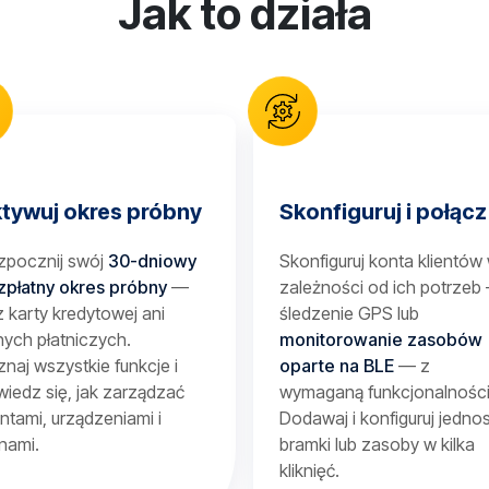
Jak to działa
tywuj okres próbny
Skonfiguruj i połącz
zpocznij swój
30-dniowy
Skonfiguruj konta klientów
zpłatny okres próbny
—
zależności od ich potrzeb
 karty kredytowej ani
śledzenie GPS lub
ych płatniczych.
monitorowanie zasobów
naj wszystkie funkcje i
oparte na BLE
— z
iedz się, jak zarządzać
wymaganą funkcjonalności
entami, urządzeniami i
Dodawaj i konfiguruj jednos
nami.
bramki lub zasoby w kilka
kliknięć.