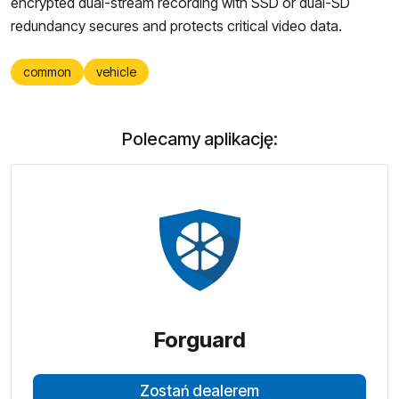
encrypted dual-stream recording with SSD or dual-SD
redundancy secures and protects critical video data.
common
vehicle
Polecamy aplikację:
Forguard
Zostań dealerem