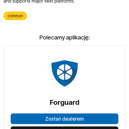
and supports major fleet platforms.
common
Polecamy aplikację:
Forguard
Zostań dealerem