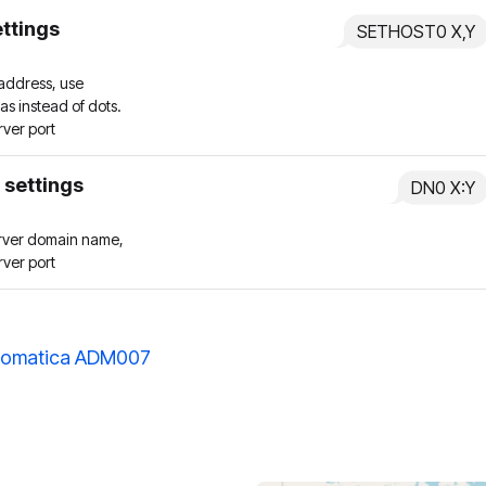
ettings
SETHOST0 X,Y
 address, use
s instead of dots.
rver port
 settings
DN0 X:Y
erver domain name,
rver port
omatica ADM007