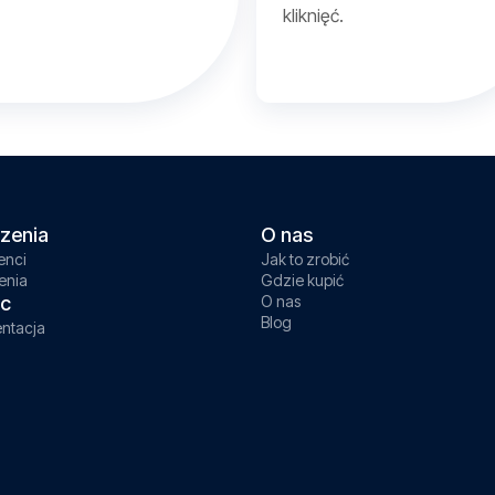
kliknięć.
zenia
O nas
enci
Jak to zrobić
enia
Gdzie kupić
c
O nas
Blog
ntacja