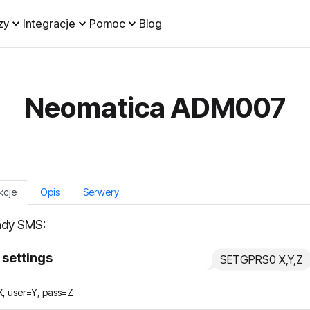
zy
Integracje
Pomoc
Blog
Neomatica ADM007
kcje
Opis
Serwery
dy SMS:
settings
SETGPRS0 X,Y,Z
, user=Y, pass=Z