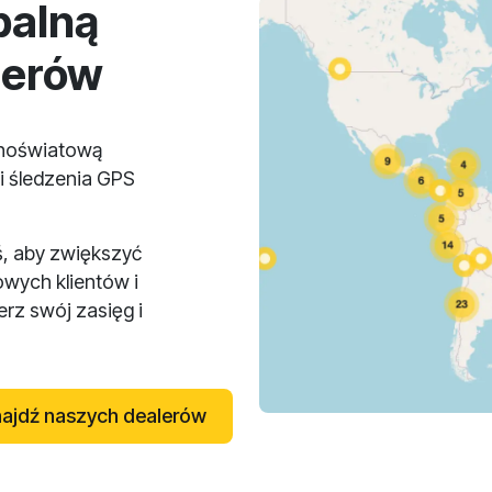
balną
lerów
lnoświatową
i śledzenia GPS
ś, aby zwiększyć
owych klientów i
rz swój zasięg i
ajdź naszych dealerów