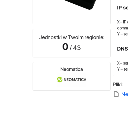
IP s
X – IP
comma
Y – se
Jednostki w Twoim regionie:
0
/ 43
DNS
X – s
Neomatica
Y – se
Pliki:
Ne