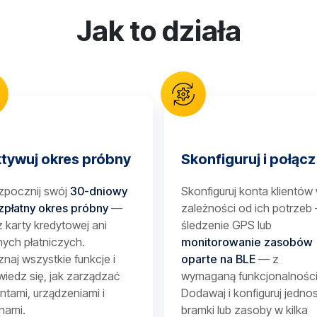
Jak to działa
tywuj okres próbny
Skonfiguruj i połącz
zpocznij swój
30-dniowy
Skonfiguruj konta klientów
zpłatny okres próbny
—
zależności od ich potrzeb
 karty kredytowej ani
śledzenie GPS lub
ych płatniczych.
monitorowanie zasobów
naj wszystkie funkcje i
oparte na BLE
— z
iedz się, jak zarządzać
wymaganą funkcjonalności
entami, urządzeniami i
Dodawaj i konfiguruj jednos
nami.
bramki lub zasoby w kilka