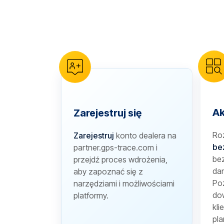
reCAPTCHA verification
Ak
Zarejestruj się
Ro
Zarejestruj
konto dealera na
be
partner.gps-trace.com i
bez
przejdź proces wdrożenia,
dan
aby zapoznać się z
Poz
narzędziami i możliwościami
dow
platformy.
kli
pla