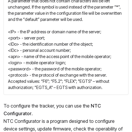
A parameter that does not contain characters will be left
unchanged. If the symbol is used instead of the parameter “*”,
the parameter value in the configuration file will be overwritten
and the “default” parameter will be used.
<IP>
- the IP address or domain name of the server;
<port>
- server port;
<IDo>
- the identification number of the object;
<IDc>
- personal account number;
<apn>
- name of the access point of the mobile operator;
<login>
- mobile operator login;
<password>
- the password of the mobile operator;
<protocol>
- the protocol of exchange with the server.
Accepted values: “F6”; “F5.2"; “FLEX”; "EGTS" – without
authorization; “EGTS_A" – EGTS with authorization.
To configure the tracker, you can use the
NTC
Configurator
.
NTC Configurator is a program designed to configure
device settings, update firmware, check the operability of