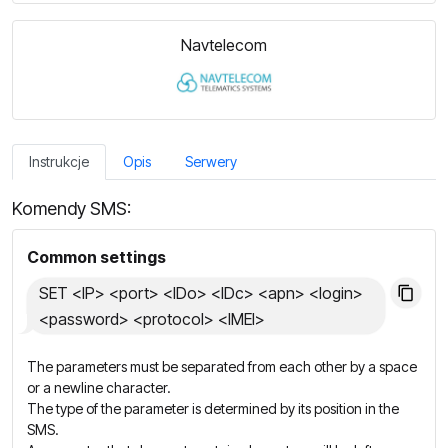
Navtelecom
Instrukcje
Opis
Serwery
Komendy SMS:
Common settings
SET <IP> <port> <IDo> <IDc> <apn> <login>
<password> <protocol> <IMEI>
The parameters must be separated from each other by a space
or a newline character.
The type of the parameter is determined by its position in the
SMS.