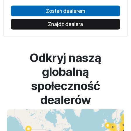
Zostań dealerem
Znajdź dealera
Odkryj naszą
globalną
społeczność
dealerów