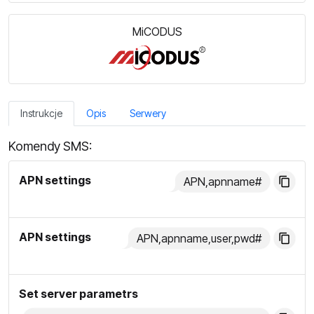
MiCODUS
Instrukcje
Opis
Serwery
Komendy SMS:
APN settings
APN,apnname#
APN settings
APN,apnname,user,pwd#
Set server parametrs