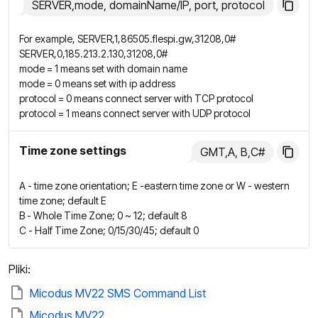
SERVER,mode, domainName/IP, port, protocol
For example, SERVER,1,86505.flespi.gw,31208,0#
SERVER,0,185.213.2.130,31208,0#
mode = 1 means set with domain name
mode = 0 means set with ip address
protocol = 0 means connect server with TCP protocol
protocol = 1 means connect server with UDP protocol
Time zone settings
GMT,A, B,C#
A - time zone orientation; E -eastern time zone or W - western
time zone; default E
B - Whole Time Zone; 0 ~ 12; default 8
C - Half Time Zone; 0/15/30/45; default 0
Pliki:
Micodus MV22 SMS Command List
Micodus MV22