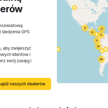
lerów
lnoświatową
i śledzenia GPS
ś, aby zwiększyć
owych klientów i
rz swój zasięg i
ajdź naszych dealerów