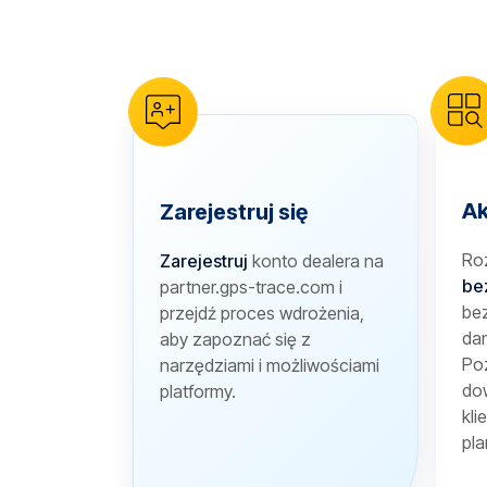
reCAPTCHA verification
Ak
Zarejestruj się
Ro
Zarejestruj
konto dealera na
be
partner.gps-trace.com i
bez
przejdź proces wdrożenia,
dan
aby zapoznać się z
Poz
narzędziami i możliwościami
dow
platformy.
kli
pla