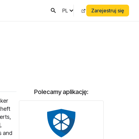
PL
Zarejestruj się
Polecamy aplikację:
cker
theft
erts,
,
rs and