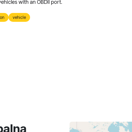
vehicles with an OBDII port.
on
vehicle
balną