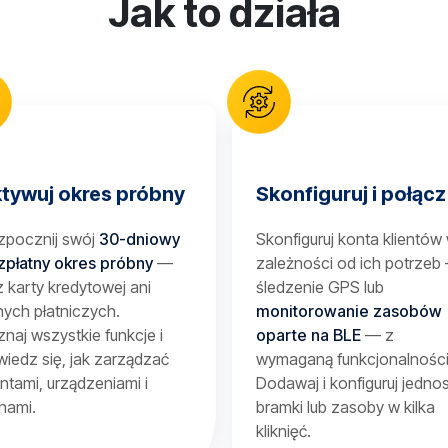
Jak to działa
tywuj okres próbny
Skonfiguruj i połącz
zpocznij swój
30-dniowy
Skonfiguruj konta klientów
zpłatny okres próbny
—
zależności od ich potrzeb
 karty kredytowej ani
śledzenie GPS lub
ych płatniczych.
monitorowanie zasobów
naj wszystkie funkcje i
oparte na BLE
— z
iedz się, jak zarządzać
wymaganą funkcjonalności
entami, urządzeniami i
Dodawaj i konfiguruj jednos
nami.
bramki lub zasoby w kilka
kliknięć.