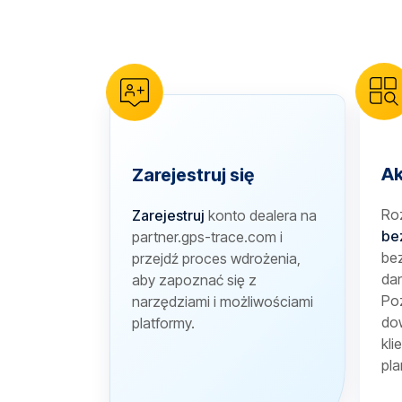
reCAPTCHA verification
Ak
Zarejestruj się
Ro
Zarejestruj
konto dealera na
be
partner.gps-trace.com i
bez
przejdź proces wdrożenia,
dan
aby zapoznać się z
Poz
narzędziami i możliwościami
dow
platformy.
kli
pla