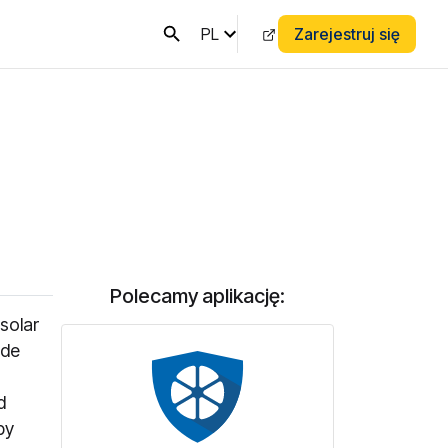
PL
Zarejestruj się
Polecamy aplikację:
solar
ude
d
by