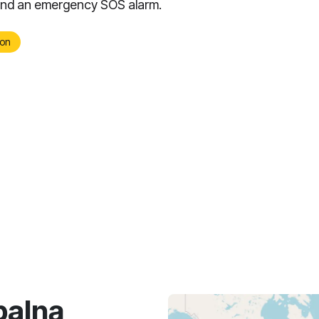
and an emergency SOS alarm.
on
balną