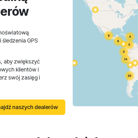
lerów
lnoświatową
i śledzenia GPS
ś, aby zwiększyć
owych klientów i
rz swój zasięg i
ajdź naszych dealerów