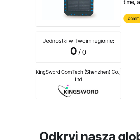
time, 
comm
Jednostki w Twoim regionie:
0
/ 0
KingSword ComTech (Shenzhen) Co.,
Ltd
Odkryj naszą glo