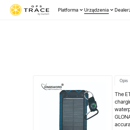
Platforma
Urządzenia
Dealer
Opis
The ET
chargi
waterp
GLONAS
accura