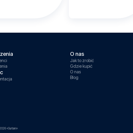
zenia
O nas
enci
Jak to zrobić
enia
Gdzie kupić
c
O nas
Blog
ntacja
2026 «Gurtam»