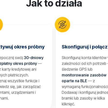
Jak to działa
tywuj okres próbny
Skonfiguruj i połącz
zpocznij swój
30-dniowy
Skonfiguruj konta klientów
zpłatny okres próbny
—
zależności od ich potrzeb
 karty kredytowej ani
śledzenie GPS lub
ych płatniczych.
monitorowanie zasobów
naj wszystkie funkcje i
oparte na BLE
— z
iedz się, jak zarządzać
wymaganą funkcjonalności
entami, urządzeniami i
Dodawaj i konfiguruj jednos
nami.
bramki lub zasoby w kilka
kliknięć.