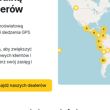
lerów
lnoświatową
i śledzenia GPS
ś, aby zwiększyć
owych klientów i
rz swój zasięg i
ajdź naszych dealerów