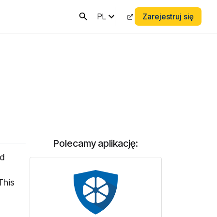
PL
Zarejestruj się
M
Polecamy aplikację:
nd
This