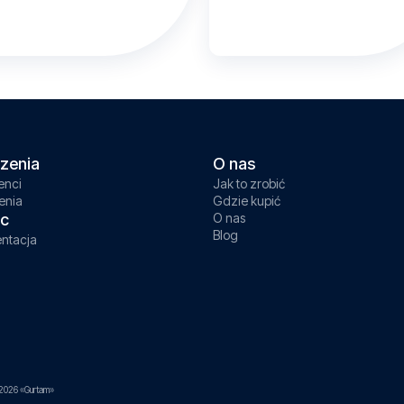
zenia
O nas
enci
Jak to zrobić
enia
Gdzie kupić
c
O nas
Blog
ntacja
2026 «Gurtam»