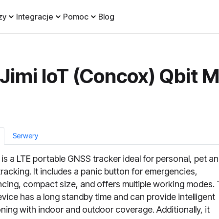
zy
Integracje
Pomoc
Blog
Jimi IoT (Concox) Qbit 
Serwery
 is a LTE portable GNSS tracker ideal for personal, pet a
tracking. It includes a panic button for emergencies,
cing, compact size, and offers multiple working modes. 
device has a long standby time and can provide intelligent
oning with indoor and outdoor coverage. Additionally, it