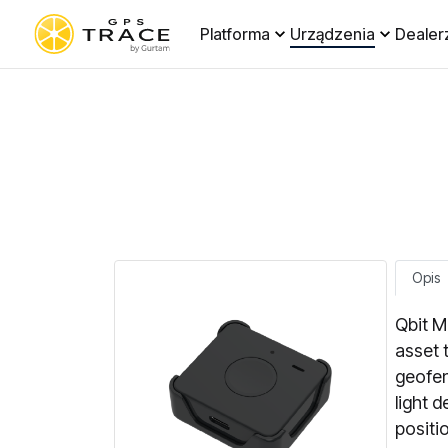
Platforma
Urządzenia
Dealer
Opis
Qbit M
asset 
geofen
light 
positi