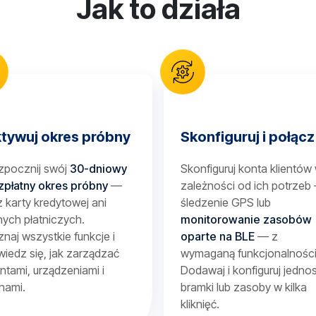
Jak to działa
tywuj okres próbny
Skonfiguruj i połącz
zpocznij swój
30-dniowy
Skonfiguruj konta klientów
zpłatny okres próbny
—
zależności od ich potrzeb
 karty kredytowej ani
śledzenie GPS lub
ych płatniczych.
monitorowanie zasobów
naj wszystkie funkcje i
oparte na BLE
— z
iedz się, jak zarządzać
wymaganą funkcjonalności
entami, urządzeniami i
Dodawaj i konfiguruj jednos
nami.
bramki lub zasoby w kilka
kliknięć.