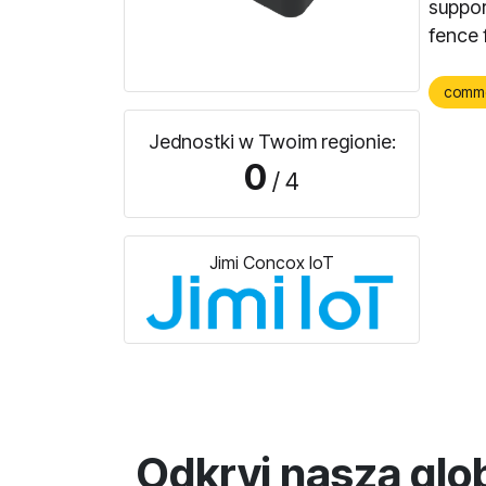
suppor
fence f
comm
Jednostki w Twoim regionie:
0
/ 4
Jimi Concox IoT
Odkryj naszą glo