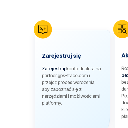
reCAPTCHA verification
Ak
Zarejestruj się
Ro
Zarejestruj
konto dealera na
be
partner.gps-trace.com i
bez
przejdź proces wdrożenia,
dan
aby zapoznać się z
Poz
narzędziami i możliwościami
dow
platformy.
kli
pla