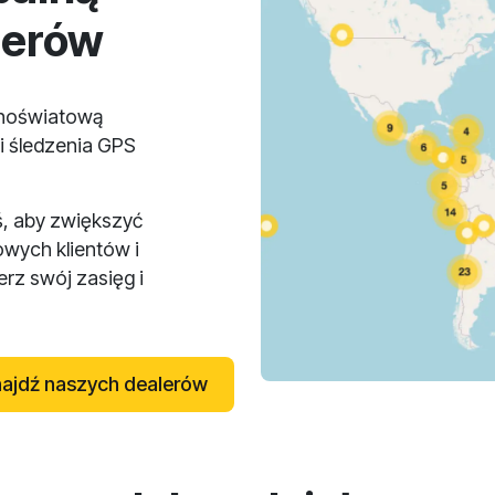
lerów
lnoświatową
i śledzenia GPS
ś, aby zwiększyć
owych klientów i
rz swój zasięg i
ajdź naszych dealerów