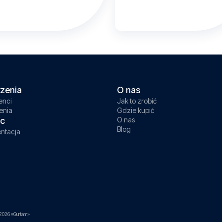
zenia
O nas
enci
Jak to zrobić
enia
Gdzie kupić
c
O nas
Blog
ntacja
2026 «Gurtam»