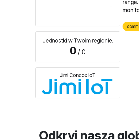
range.
monito
comm
Jednostki w Twoim regionie:
0
/ 0
Jimi Concox IoT
Odkryj naszą glo