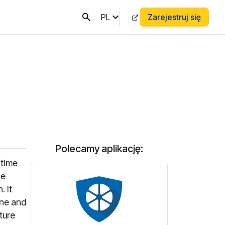
PL
Zarejestruj się
Polecamy aplikację:
-time
ce
. It
one and
ture