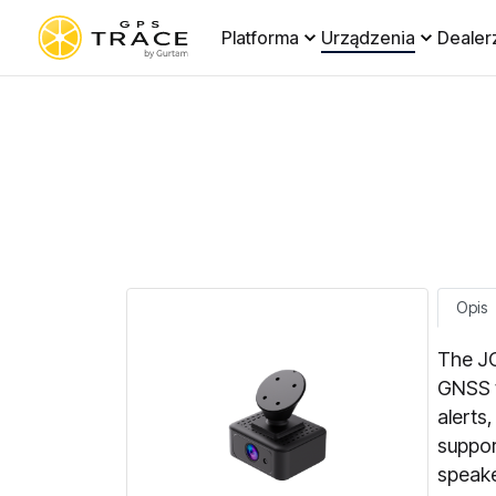
Platforma
Urządzenia
Dealer
Opis
The JC
GNSS t
alerts
suppor
speake