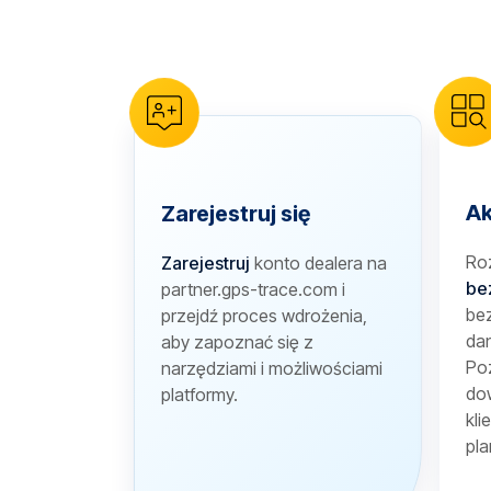
reCAPTCHA verification
Ak
Zarejestruj się
Ro
Zarejestruj
konto dealera na
be
partner.gps-trace.com i
bez
przejdź proces wdrożenia,
dan
aby zapoznać się z
Poz
narzędziami i możliwościami
dow
platformy.
kli
pla