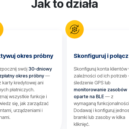
Jak to działa
tywuj okres próbny
Skonfiguruj i połącz
zpocznij swój
30-dniowy
Skonfiguruj konta klientów
zpłatny okres próbny
—
zależności od ich potrzeb
 karty kredytowej ani
śledzenie GPS lub
ych płatniczych.
monitorowanie zasobów
naj wszystkie funkcje i
oparte na BLE
— z
iedz się, jak zarządzać
wymaganą funkcjonalności
entami, urządzeniami i
Dodawaj i konfiguruj jednos
nami.
bramki lub zasoby w kilka
kliknięć.