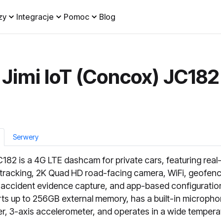
zy
Integracje
Pomoc
Blog
Jimi IoT (Concox) JC182
Serwery
182 is a 4G LTE dashcam for private cars, featuring real
racking, 2K Quad HD road-facing camera, WiFi, geofen
, accident evidence capture, and app-based configuration
ts up to 256GB external memory, has a built-in microph
r, 3-axis accelerometer, and operates in a wide tempera