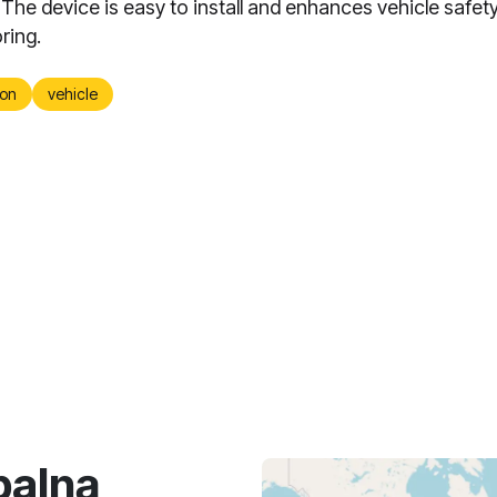
 The device is easy to install and enhances vehicle safet
ring.
on
vehicle
balną