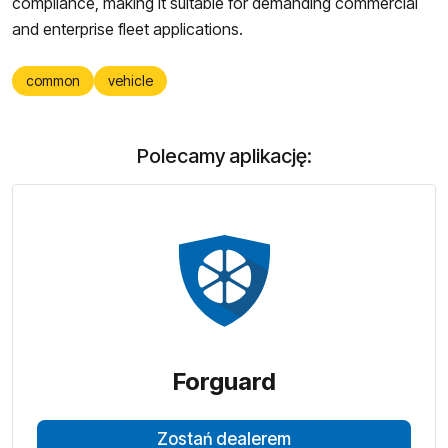
compliance, making it suitable for demanding commercial
and enterprise fleet applications.
common
vehicle
Polecamy aplikację:
Forguard
Zostań dealerem