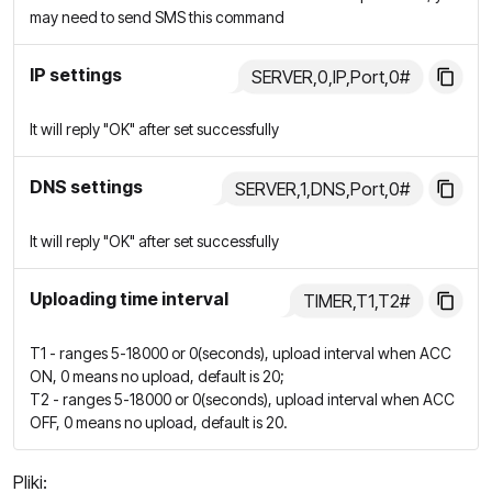
may need to send SMS this command
IP settings
SERVER,0,IP,Port,0#
It will reply "OK" after set successfully
DNS settings
SERVER,1,DNS,Port,0#
It will reply "OK" after set successfully
Uploading time interval
TIMER,T1,T2#
T1 - ranges 5-18000 or 0(seconds), upload interval when ACC
ON, 0 means no upload, default is 20;
T2 - ranges 5-18000 or 0(seconds), upload interval when ACC
OFF, 0 means no upload, default is 20.
Pliki: