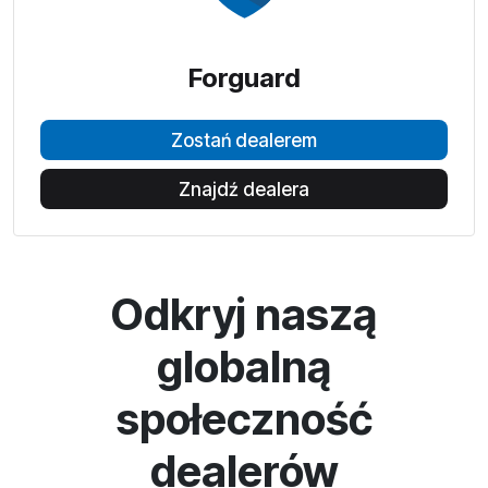
Forguard
Zostań dealerem
Znajdź dealera
Odkryj naszą
globalną
społeczność
dealerów