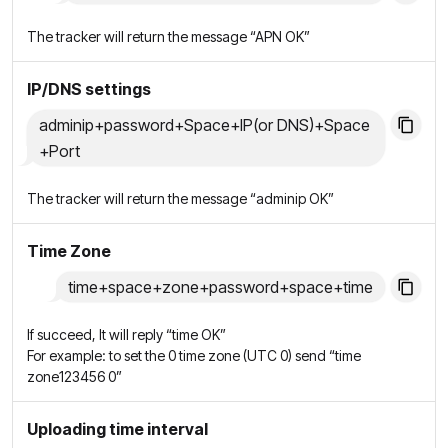
The tracker will return the message “APN OK”
IP/DNS settings
adminip+password+Space+IP(or DNS)+Space
+Port
The tracker will return the message “adminip OK”
Time Zone
time+space+zone+password+space+time
If succeed, It will reply “time OK”
For example: to set the 0 time zone (UTC 0) send “time
zone123456 0”
Uploading time interval