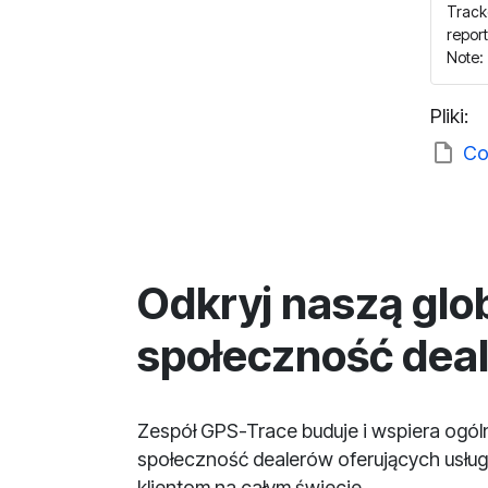
Track
repor
Note: 
Pliki:
Co
Odkryj naszą glo
społeczność dea
Zespół GPS-Trace buduje i wspiera ogó
społeczność dealerów oferujących usług
klientom na całym świecie.