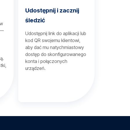
Udostępnij i zacznij
śledzić
 w
 —
Udostępnij link do aplikacji lub
kod QR swojemu klientowi,
aby dać mu natychmiastowy
dostęp do skonfigurowanego
ą.
konta i połączonych
tki,
urządzeń.