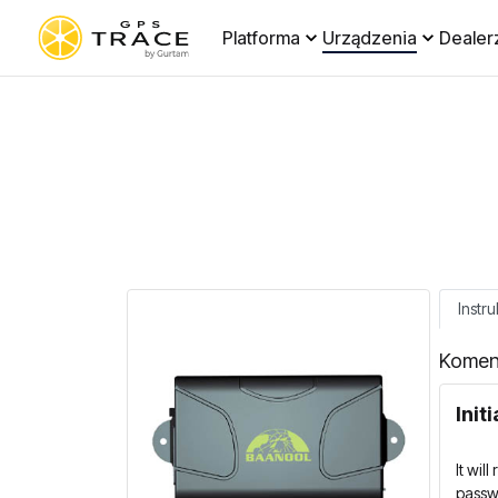
Platforma
Urządzenia
Dealer
Instru
Komen
Init
It wil
passw