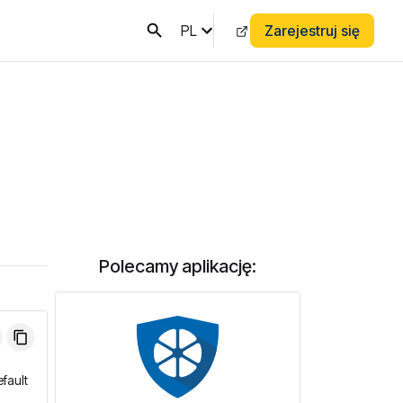
PL
Zarejestruj się
Polecamy aplikację:
efault