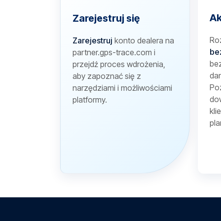
Ak
Zarejestruj się
Ro
Zarejestruj
konto dealera na
be
partner.gps-trace.com i
bez
przejdź proces wdrożenia,
dan
aby zapoznać się z
Poz
narzędziami i możliwościami
dow
platformy.
kli
pla