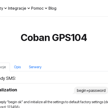
zy
Integracje
Pomoc
Blog
Coban GPS104
kcje
Opis
Serwery
dy SMS:
ialization
begin+password
l reply “begin ok” and initialize all the settings to default factory settings (d
ord: 123456）