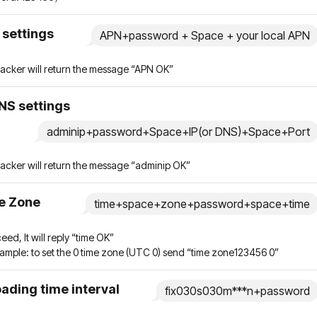
settings
APN+password + Space + your local APN
racker will return the message “APN OK”
NS settings
adminip+password+Space+IP(or DNS)+Space+Port
racker will return the message “adminip OK”
e Zone
time+space+zone+password+space+time
ceed, It will reply “time OK”
xample: to set the 0 time zone (UTC 0) send “time zone123456 0”
ading time interval
fix030s030m***n+password