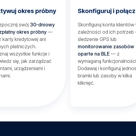
tywuj okres próbny
Skonfiguruj i połącz
zpocznij swój
30-dniowy
Skonfiguruj konta klientów
zpłatny okres próbny
—
zależności od ich potrzeb
 karty kredytowej ani
śledzenie GPS lub
ych płatniczych.
monitorowanie zasobów
naj wszystkie funkcje i
oparte na BLE
— z
iedz się, jak zarządzać
wymaganą funkcjonalności
entami, urządzeniami i
Dodawaj i konfiguruj jednos
nami.
bramki lub zasoby w kilka
kliknięć.