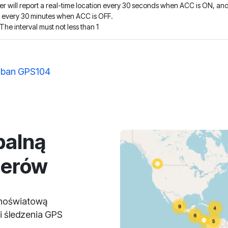
er will report a real-time location every 30 seconds when ACC is ON, an
t every 30 minutes when ACC is OFF.
The interval must not less than 1
ban GPS104
balną
lerów
lnoświatową
i śledzenia GPS