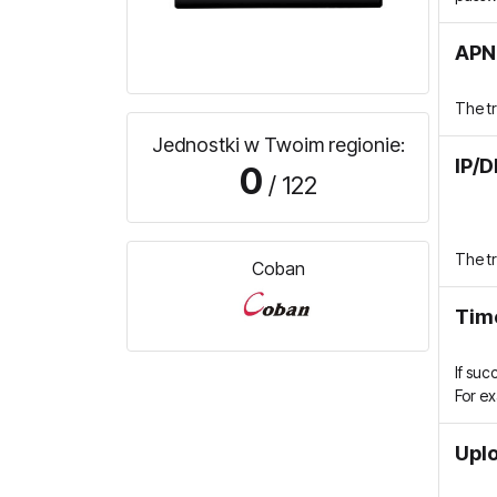
APN 
The t
Jednostki w Twoim regionie:
IP/D
0
/ 122
The t
Coban
Tim
If suc
For e
Uplo