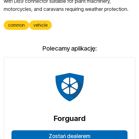
with DB9 connector suitable for plant machinery,
motorcycles, and caravans requiring weather protection.
common
vehicle
Polecamy aplikację:
Forguard
Zostań dealerem