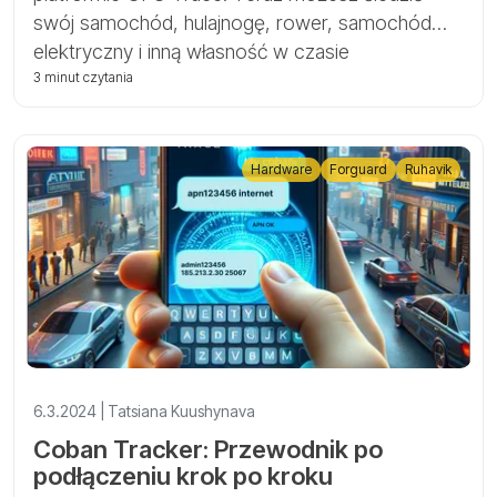
swój samochód, hulajnogę, rower, samochód
elektryczny i inną własność w czasie
rzeczywistym za pomocą trackerów Cantrack.
3 minut czytania
Hardware
Forguard
Ruhavik
6.3.2024 | Tatsiana Kuushynava
Coban Tracker: Przewodnik po
podłączeniu krok po kroku