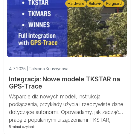
Hardware
Ruhavik
Forguard
4.7.2025 | Tatsiana Kuushynava
Integracja: Nowe modele TKSTAR na
GPS-Trace
Wsparcie dla nowych modeli, instrukcja
podłączenia, przykłady użycia i rzeczywiste dane
dotyczące autonomii. Opowiadamy, jak zacząć
pracę z popularnymi urządzeniami TKSTAR,
TKMARS i WINNES w Ruhavik i Forguard.
8 minut czytania