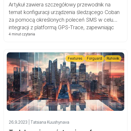
Artykuł zawiera szczegółowy przewodnik na
temat konfiguracji urządzenia śledzącego Coban
za pomocą określonych poleceń SMS w celu
integracji z platformą GPS-Trace, zapewniając
kompatybilność z aplikacjami Ruhavik i Forguard
4 minut czytania
w celu skutecznego śledzenia i monitorowania
pojazdów.
Features
Forguard
Ruhavik
26.9.2023 | Tatsiana Kuushynava