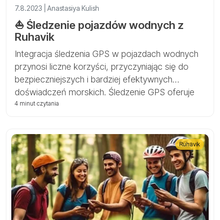
7.8.2023 | Anastasiya Kulish
⛵️ Śledzenie pojazdów wodnych z
Ruhavik
Integracja śledzenia GPS w pojazdach wodnych
przynosi liczne korzyści, przyczyniając się do
bezpieczniejszych i bardziej efektywnych
doświadczeń morskich. Śledzenie GPS oferuje
wiele korzyści, które znacznie zwiększają
4 minut czytania
bezpieczeństwo i efektywność na wodzie.
Ruhavik