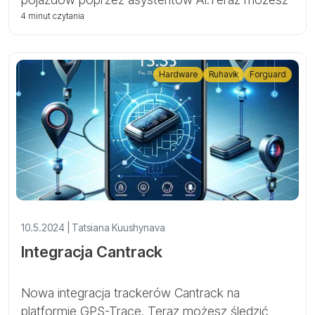
uzyskać dostęp do informacji o swoim koncie,
4 minut czytania
po prostu zadając pytania, bez konieczności
nawigowania przez tradycyjny interfejs aplikacji.
Hardware
Ruhavik
Forguard
10.5.2024 | Tatsiana Kuushynava
Integracja Cantrack
Nowa integracja trackerów Cantrack na
platformie GPS-Trace. Teraz możesz śledzić