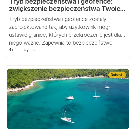
Tryb bezpieczeństwa i geofence:
zwiększenie bezpieczeństwa Twoich
aktywów
Tryb bezpieczeństwa i geofence zostały
zaprojektowane tak, aby użytkownik mógł
ustawić granice, których przekroczenie jest dla
niego ważne. Zapewnia to bezpieczeństwo
jednostkom wyposażonym w trackery:
4 minut czytania
samochodom, rowerom, motocyklom,
zwierzętom domowym, a także osobom
starszym i dzieciom.
Ruhavik