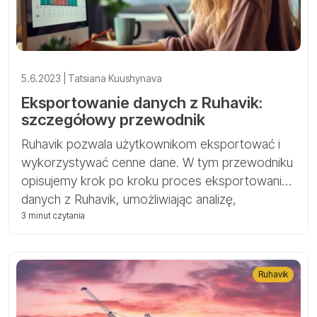
5.6.2023 | Tatsiana Kuushynava
Eksportowanie danych z Ruhavik:
szczegółowy przewodnik
Ruhavik pozwala użytkownikom eksportować i
wykorzystywać cenne dane. W tym przewodniku
opisujemy krok po kroku proces eksportowania
danych z Ruhavik, umożliwiając analizę,
podejmowanie świadomych decyzji i
3 minut czytania
bezproblemową integrację z innymi narzędziami.
Ruhavik