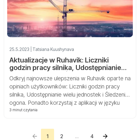
25.5.2023 | Tatsiana Kuushynava
Aktualizacje w Ruhavik: Liczniki
godzin pracy silnika, Udostępnianie
wielu jednostek i Śledzenie ogona
Odkryj najnowsze ulepszenia w Ruhavik oparte na
opiniach użytkowników: Liczniki godzin pracy
silnika, Udostępnianie wielu jednostek i Śledzenie
ogona. Ponadto korzystaj z aplikacji w języku
francuskim.
3 minut czytania
1
2
...
4