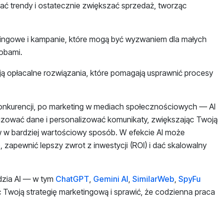
ać trendy i ostatecznie zwiększać sprzedaż, tworząc
tingowe i kampanie, które mogą być wyzwaniem dla małych
obami.
ją opłacalne rozwiązania, które pomagają usprawnić procesy
 konkurencji, po marketing w mediach społecznościowych — AI
zować dane i personalizować komunikaty, zwiększając Twoją
 w bardziej wartościowy sposób. W efekcie AI może
zapewnić lepszy zwrot z inwestycji (ROI) i dać skalowalny
dzia AI — w tym
ChatGPT
,
Gemini AI
,
SimilarWeb
,
SpyFu
woją strategię marketingową i sprawić, że codzienna praca