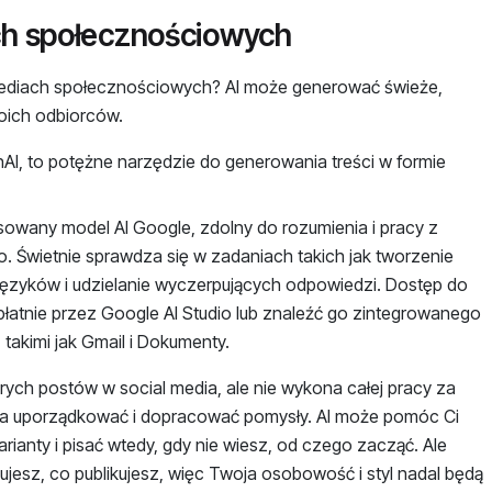
ach społecznościowych
mediach społecznościowych? AI może generować świeże,
woich odbiorców.
AI, to potężne narzędzie do generowania treści w formie
sowany model AI Google, zdolny do rozumienia i pracy z
. Świetnie sprawdza się w zadaniach takich jak tworzenie
 języków i udzielanie wyczerpujących odpowiedzi. Dostęp do
atnie przez Google AI Studio lub znaleźć go zintegrowanego
takimi jak Gmail i Dokumenty.
ych postów w social media, ale nie wykona całej pracy za
aga uporządkować i dopracować pomysły. AI może pomóc Ci
ianty i pisać wtedy, gdy nie wiesz, od czego zacząć. Ale
ujesz, co publikujesz, więc Twoja osobowość i styl nadal będą