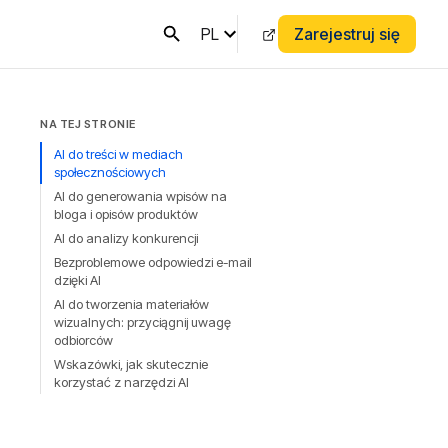
PL
Zarejestruj się
NA TEJ STRONIE
AI do treści w mediach
społecznościowych
AI do generowania wpisów na
bloga i opisów produktów
AI do analizy konkurencji
Bezproblemowe odpowiedzi e-mail
dzięki AI
AI do tworzenia materiałów
wizualnych: przyciągnij uwagę
odbiorców
Wskazówki, jak skutecznie
korzystać z narzędzi AI