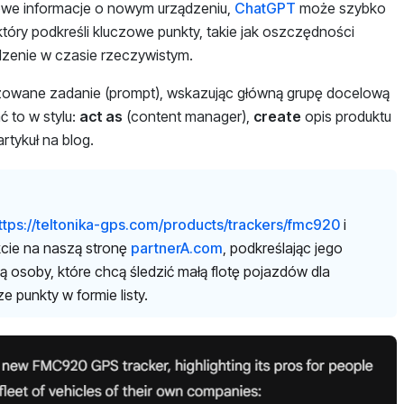
rowe informacje o nowym urządzeniu,
ChatGPT
może szybko
tóry podkreśli kluczowe punkty, takie jak oszczędności
dzenie w czasie rzeczywistym.
owane zadanie (prompt), wskazując główną grupę docelową
ć to w stylu:
act as
(content manager),
create
opis produktu
rtykuł na blog.
ttps://teltonika-gps.com/products/trackers/fmc920
i
cie na naszą stronę
partnerA.com
, podkreślając jego
ą osoby, które chcą śledzić małą flotę pojazdów dla
e punkty w formie listy.