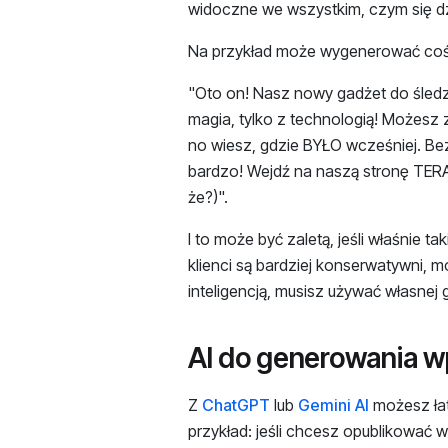
widoczne we wszystkim, czym się dz
Na przykład może wygenerować coś
"Oto on! Nasz nowy gadżet do śle
magia, tylko z technologią! Możesz 
no wiesz, gdzie BYŁO wcześniej. Be
bardzo! Wejdź na naszą stronę TERAZ
że?)".
I to może być zaletą, jeśli właśnie 
klienci są bardziej konserwatywni, 
inteligencją, musisz używać własnej
AI do generowania w
Z
ChatGPT
lub
Gemini AI
możesz łat
przykład: jeśli chcesz opublikować 