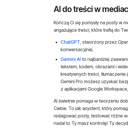
AI do treści w medi
Kończą Ci się pomysły na posty w 
angażujące treści, które trafią do T
ChatGPT
, stworzony przez Open
konwersacyjnej.
Gemini AI
to najbardziej zaawan
tekstem, kodem, obrazami i wideo
kreatywnych treści, tłumaczenie
Gemini Pro możesz uzyskać bezpł
z aplikacjami Google Workspace, 
AI świetnie pomaga w tworzeniu dobr
Ciebie. To jak asystent, który pom
redagować posty, testować różne war
nadal to Ty masz kontrolę! Ty decyd