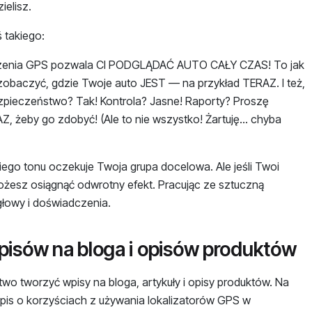
ielisz.
 takiego:
dzenia GPS pozwala CI PODGLĄDAĆ AUTO CAŁY CZAS! To jak
zobaczyć, gdzie Twoje auto JEST — na przykład TERAZ. I też,
zpieczeństwo? Tak! Kontrola? Jasne! Raporty? Proszę
, żeby go zdobyć! (Ale to nie wszystko! Żartuję... chyba
takiego tonu oczekuje Twoja grupa docelowa. Ale jeśli Twoi
możesz osiągnąć odwrotny efekt. Pracując ze sztuczną
 głowy i doświadczenia.
pisów na bloga i opisów produktów
wo tworzyć wpisy na bloga, artykuły i opisy produktów. Na
wpis o korzyściach z używania lokalizatorów GPS w