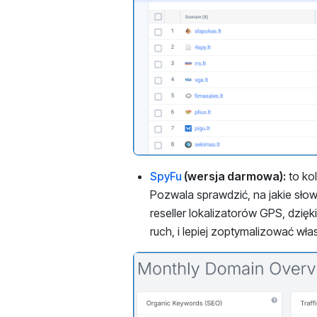
SpyFu
(wersja darmowa):
to ko
Pozwala sprawdzić, na jakie słow
reseller lokalizatorów GPS, dzię
ruch, i lepiej zoptymalizować wł