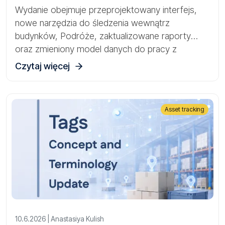
Podróże
Wydanie obejmuje przeprojektowany interfejs,
nowe narzędzia do śledzenia wewnątrz
budynków, Podróże, zaktualizowane raporty
oraz zmieniony model danych do pracy z
Bramkami, Czujnikami i Zasobami.
Czytaj więcej
Asset tracking
10.6.2026 | Anastasiya Kulish