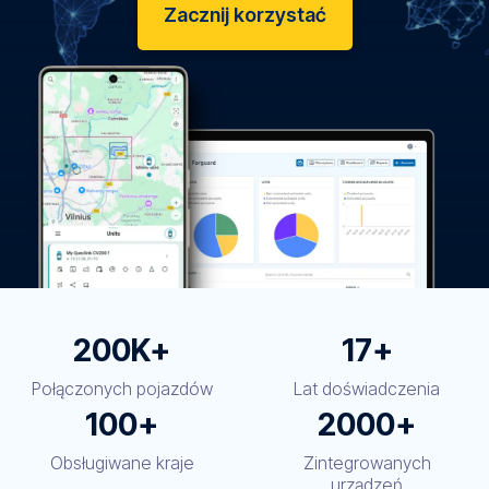
Zacznij korzystać
200K+
17+
Połączonych pojazdów
Lat doświadczenia
100+
2000+
Obsługiwane kraje
Zintegrowanych
urządzeń