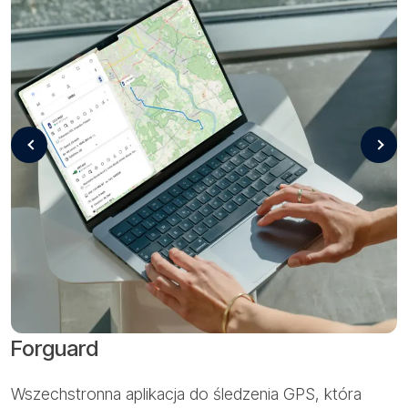
Forguard
Wszechstronna aplikacja do śledzenia GPS, która
K