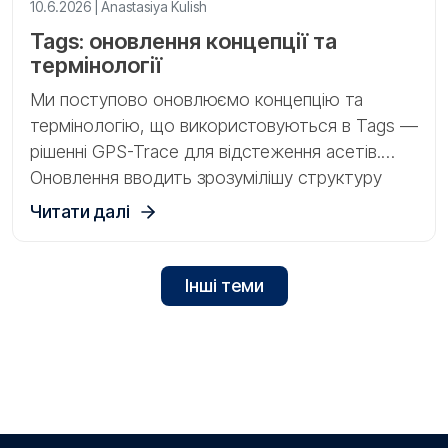
10.6.2026 | Anastasiya Kulish
Tags: оновлення концепції та
термінології
Ми поступово оновлюємо концепцію та
термінологію, що використовуються в Tags —
рішенні GPS-Trace для відстеження асетів.
Оновлення вводить зрозумілішу структуру
роботи зі шлюзами, сенсорами та фізичними
Читати далі
асетами.
Інші теми