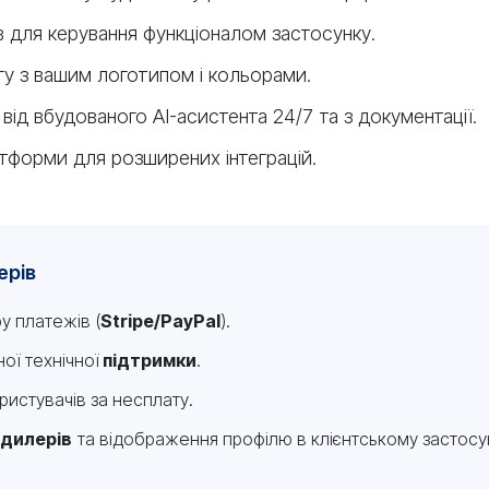
 для керування функціоналом застосунку.
гу з вашим логотипом і кольорами.
ід вбудованого AI-асистента 24/7 та з документації.
тформи для розширених інтеграцій.
ерів
у платежів (
Stripe/PayPal
).
ої технічної
підтримки
.
ристувачів за несплату.
 дилерів
та відображення профілю в клієнтському застосу