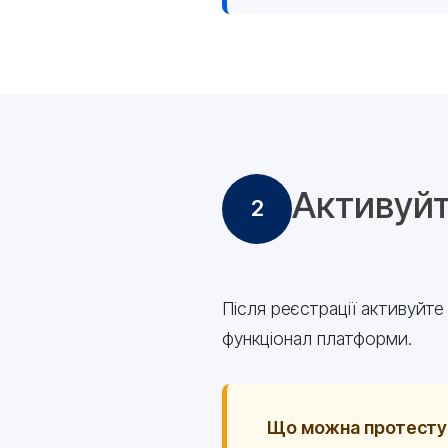
Активуйт
2
Після реєстрації активуйт
функціонал платформи.
Що можна протестув