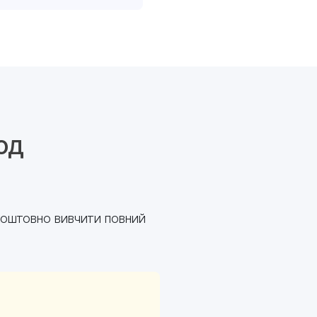
од
зкоштовно вивчити повний