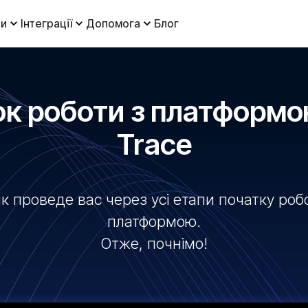
и
Інтеграції
Допомога
Блог
к роботи з платформ
Trace
к проведе вас через усі етапи початку ро
платформою.
Отже, почнімо!