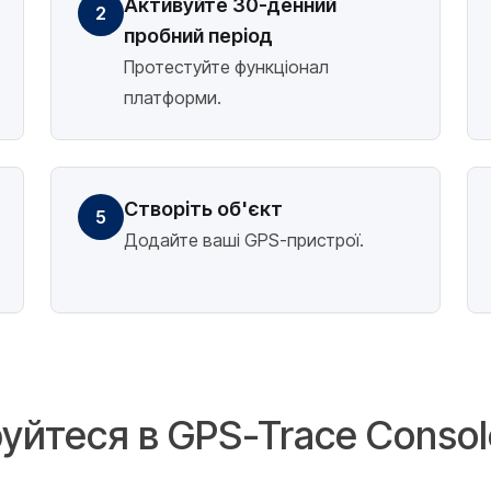
Активуйте 30-денний
2
пробний період
Протестуйте функціонал
платформи.
Створіть об'єкт
5
Додайте ваші GPS-пристрої.
уйтеся в GPS-Trace Consol