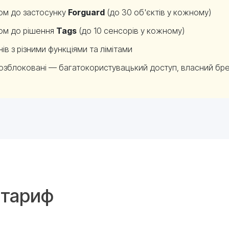
пом до застосунку
Forguard
(до 30 об'єктів у кожному)
пом до рішення
Tags
(до 10 сенсорів у кожному)
в з різними функціями та лімітами
озблоковані — багатокористувацький доступ, власний бр
 тариф