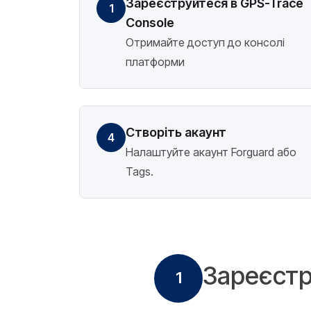
Зареєструйтеся в GPS-Trace
1
Console
Отримайте доступ до консолі
платформи
Створіть акаунт
4
Налаштуйте акаунт Forguard або
Tags.
Зареєстр
1