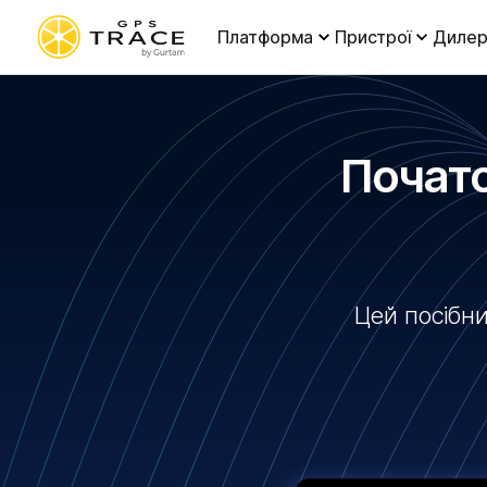
Платформа
Пристрої
Дилер
Почато
Цей посібни