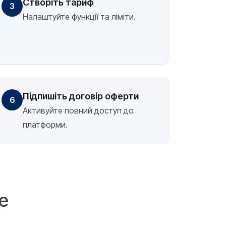
Створіть тариф
3
Налаштуйте функції та ліміти.
Підпишіть договір оферти
6
Активуйте повний доступ до
платформи.
e