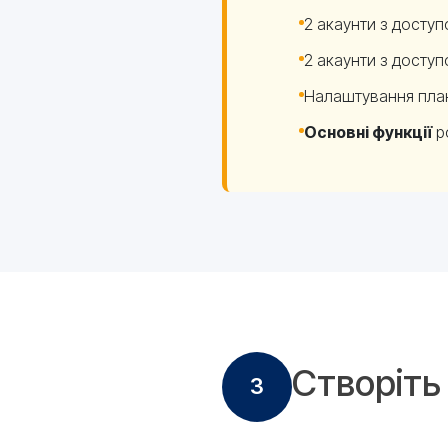
2 акаунти з досту
2 акаунти з досту
Налаштування плані
Основні функції
р
Створіть
3