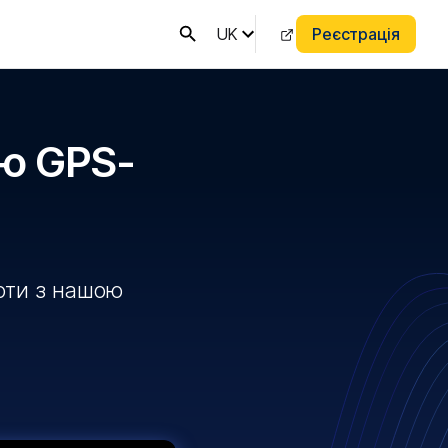
UK
Реєстрація
ою GPS-
боти з нашою