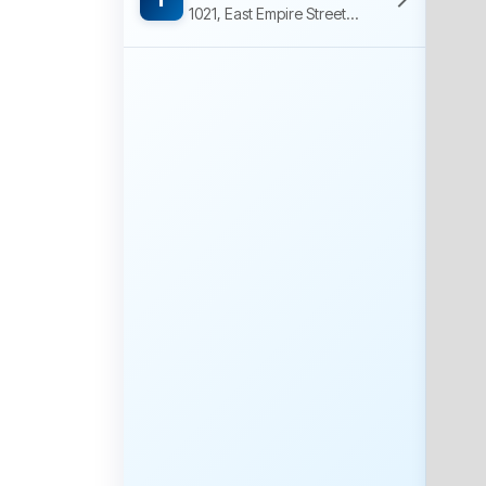
1021, East Empire Street, Luna Park, San José, Santa Clara County, California, 95112, Estados Unidos de América