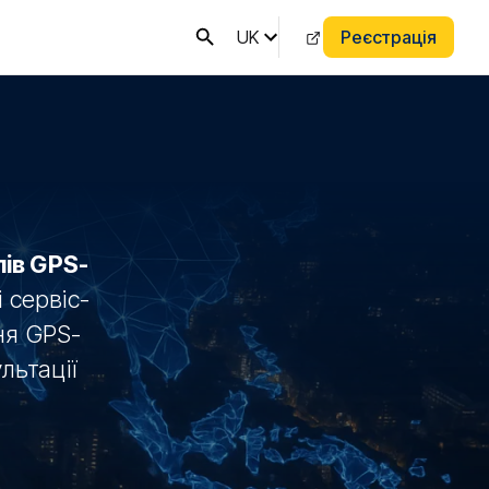
UK
Реєстрація
ів GPS-
 сервіс-
ня GPS-
льтації