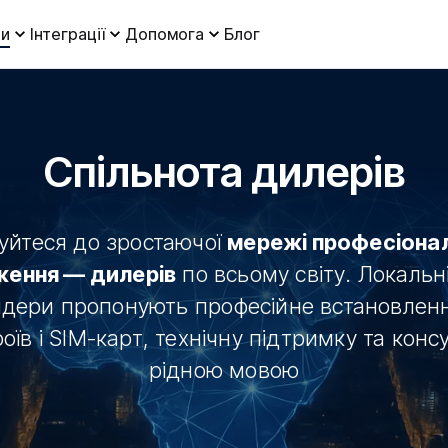
и
Інтеграції
Допомога
Блог
Спільнота дилерів
уйтеся до зростаючої
мережі професіонал
ження — дилерів
по всьому світу. Локальні
дери пропонують професійне встановлен
оїв і SIM-карт, технічну підтримку та консу
рідною мовою