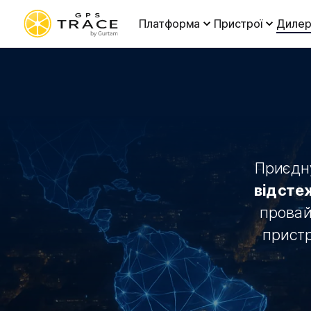
Платформа
Пристрої
Дилер
Приєдн
відсте
провай
пристр