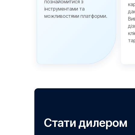
познайомитися з
ка
інструментами та
да
можливостями платформи.
Вив
ді
кл
та
Стати дилером