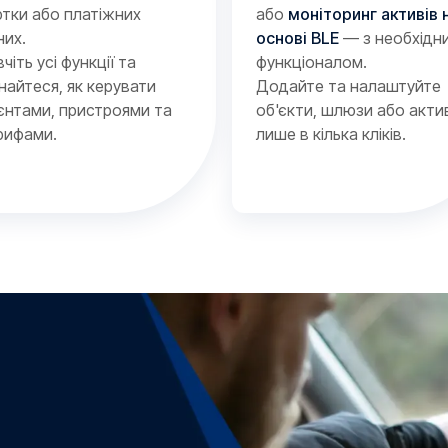
ртки або платіжних
або
моніторинг активів 
них.
основі BLE
— з необхідн
чіть усі функції та
функціоналом.
знайтеся, як керувати
Додайте та налаштуйте
ієнтами, пристроями та
об'єкти, шлюзи або акти
рифами.
лише в кілька кліків.