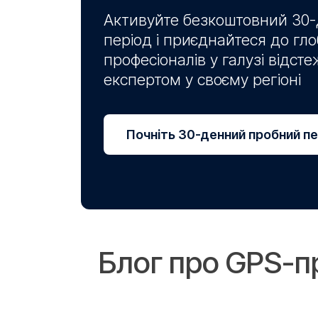
Активуйте безкоштовний 30
період і приєднайтеся до гл
професіоналів у галузі відст
експертом у своєму регіоні
Почніть 30-денний пробний пе
Блог про GPS-п