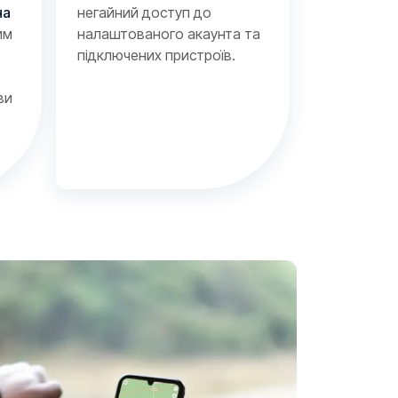
на
негайний доступ до
2
им
налаштованого акаунта та
підключених пристроїв.
4
ви