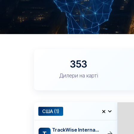
353
Дилери на карті
США (1)
TrackWise International
T