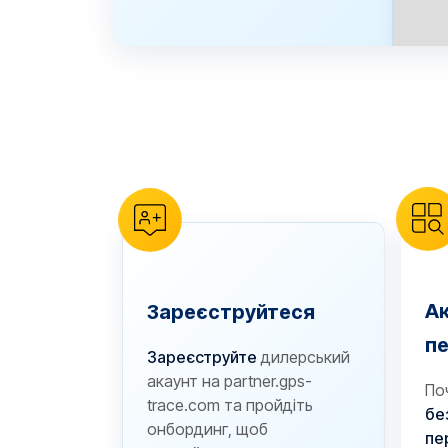
А
Зареєструйтеся
п
Зареєструйте
дилерський
акаунт на partner.gps-
По
trace.com та пройдіть
бе
онбординг, щоб
пе