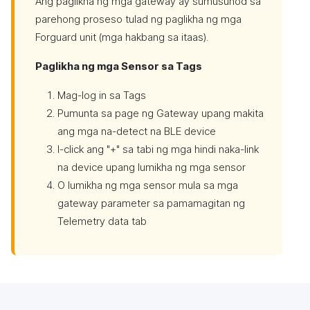
Ang paglikha ng mga gateway ay sumusunod sa
parehong proseso tulad ng paglikha ng mga
Forguard unit (mga hakbang sa itaas).
Paglikha ng mga Sensor sa Tags
Mag-log in sa Tags
Pumunta sa page ng Gateway upang makita
ang mga na-detect na BLE device
I-click ang "+" sa tabi ng mga hindi naka-link
na device upang lumikha ng mga sensor
O lumikha ng mga sensor mula sa mga
gateway parameter sa pamamagitan ng
Telemetry data tab