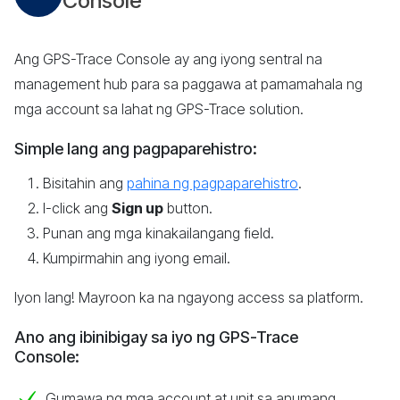
Console
Ang GPS-Trace Console ay ang iyong sentral na
management hub para sa paggawa at pamamahala ng
mga account sa lahat ng GPS-Trace solution.
Simple lang ang pagpaparehistro:
Bisitahin ang
pahina ng pagpaparehistro
.
I-click ang
Sign up
button.
Punan ang mga kinakailangang field.
Kumpirmahin ang iyong email.
Iyon lang! Mayroon ka na ngayong access sa platform.
Ano ang ibinibigay sa iyo ng GPS-Trace
Console:
Gumawa ng mga account at unit sa anumang