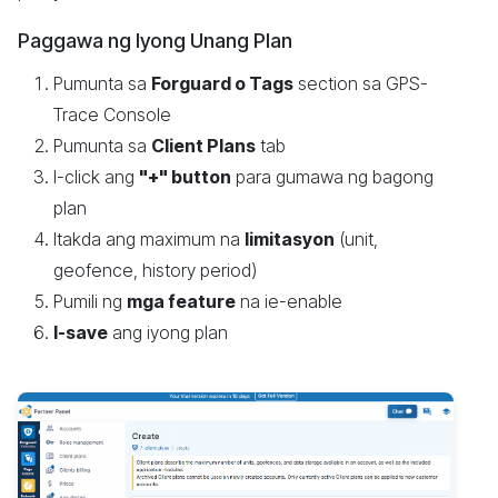
Paggawa ng Iyong Unang Plan
Pumunta sa
Forguard o Tags
section sa GPS-
Trace Console
Pumunta sa
Client Plans
tab
I-click ang
"+" button
para gumawa ng bagong
plan
Itakda ang maximum na
limitasyon
(unit,
geofence, history period)
Pumili ng
mga feature
na ie-enable
I-save
ang iyong plan