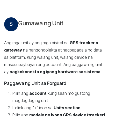
Gumawa ng Unit
5
Ang mga unit ay ang mga pisikal na
GPS tracker o
gateway
na nangongolekta at nagpapadala ng data
sa platform. Kung walang unit, walang device na
masusubaybayan ang account. Ang paggawa ng unit
ay
nagkokonekta ng iyong hardware sa sistema
.
Paggawa ng Unit sa Forguard
Piliin ang
account
kung saan mo gustong
magdagdag ng unit
I-click ang "+" icon sa
Units section
Piliin ang
modelo ng iyong GPS device (tracker)