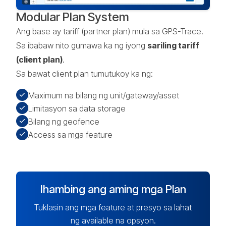
Modular Plan System
Ang base ay tariff (partner plan) mula sa GPS-Trace.
Sa ibabaw nito gumawa ka ng iyong
sariling tariff
(client plan)
.
Sa bawat client plan tumutukoy ka ng:
Maximum na bilang ng unit/gateway/asset
Limitasyon sa data storage
Bilang ng geofence
Access sa mga feature
Ihambing ang aming mga Plan
Tuklasin ang mga feature at presyo sa lahat
ng available na opsyon.