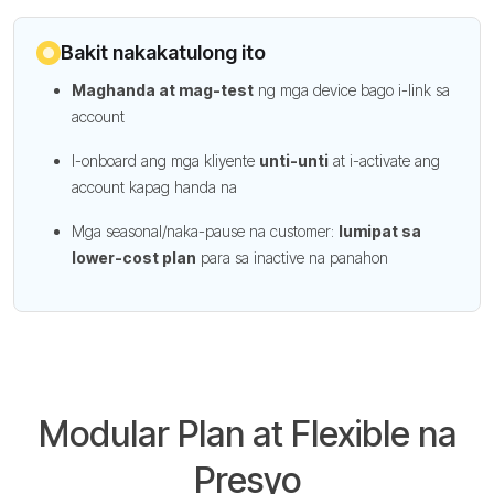
Bakit nakakatulong ito
Maghanda at mag-test
ng mga device bago i-link sa
account
I-onboard ang mga kliyente
unti-unti
at i-activate ang
account kapag handa na
Mga seasonal/naka-pause na customer:
lumipat sa
lower-cost plan
para sa inactive na panahon
Modular Plan at Flexible na
Presyo