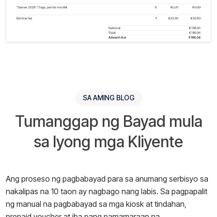
SA AMING BLOG
Tumanggap ng Bayad mula
sa Iyong mga Kliyente
Ang proseso ng pagbabayad para sa anumang serbisyo sa
nakalipas na 10 taon ay nagbago nang labis. Sa pagpapalit
ng manual na pagbabayad sa mga kiosk at tindahan,
prepaid voucher at iba pang pamamaraan na