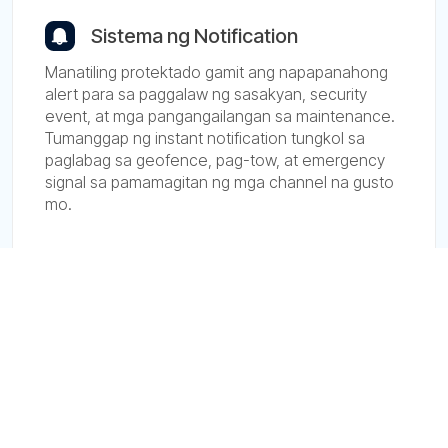
Sistema ng Notification
Manatiling protektado gamit ang napapanahong
alert para sa paggalaw ng sasakyan, security
event, at mga pangangailangan sa maintenance.
Tumanggap ng instant notification tungkol sa
paglabag sa geofence, pag-tow, at emergency
signal sa pamamagitan ng mga channel na gusto
mo.
Mga Tool para sa Service Provider
Komprehensibong hanay ng mga tool para sa
operasyon ng negosyo, kasama ang integrasyon
sa Stripe at PayPal para sa client invoicing,
awtomatikong user blocking, kakayahan sa
remote na teknikal na suporta, at iba pa.