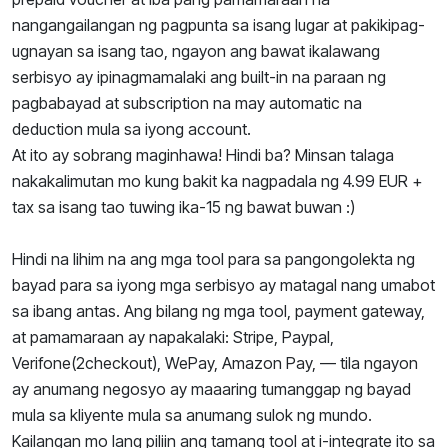
nangangailangan ng pagpunta sa isang lugar at pakikipag-
ugnayan sa isang tao, ngayon ang bawat ikalawang
serbisyo ay ipinagmamalaki ang built-in na paraan ng
pagbabayad at subscription na may automatic na
deduction mula sa iyong account.
At ito ay sobrang maginhawa! Hindi ba? Minsan talaga
nakakalimutan mo kung bakit ka nagpadala ng 4.99 EUR +
tax sa isang tao tuwing ika-15 ng bawat buwan :)
Hindi na lihim na ang mga tool para sa pangongolekta ng
bayad para sa iyong mga serbisyo ay matagal nang umabot
sa ibang antas. Ang bilang ng mga tool, payment gateway,
at pamamaraan ay napakalaki: Stripe, Paypal,
Verifone(2checkout), WePay, Amazon Pay, — tila ngayon
ay anumang negosyo ay maaaring tumanggap ng bayad
mula sa kliyente mula sa anumang sulok ng mundo.
Kailangan mo lang piliin ang tamang tool at i-integrate ito sa