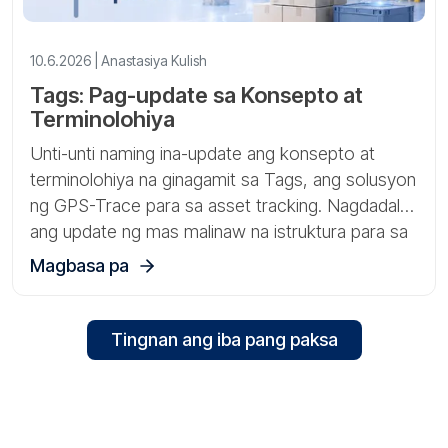
10.6.2026 | Anastasiya Kulish
Tags: Pag-update sa Konsepto at
Terminolohiya
Unti-unti naming ina-update ang konsepto at
terminolohiya na ginagamit sa Tags, ang solusyon
ng GPS-Trace para sa asset tracking. Nagdadala
ang update ng mas malinaw na istruktura para sa
pagtatrabaho sa mga gateway, sensor, at mga
Magbasa pa
pisikal na asset.
Tingnan ang iba pang paksa