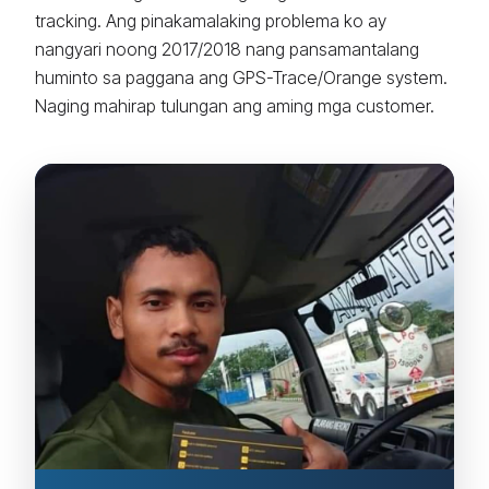
tracking. Ang pinakamalaking problema ko ay
nangyari noong 2017/2018 nang pansamantalang
huminto sa paggana ang GPS-Trace/Orange system.
Naging mahirap tulungan ang aming mga customer.