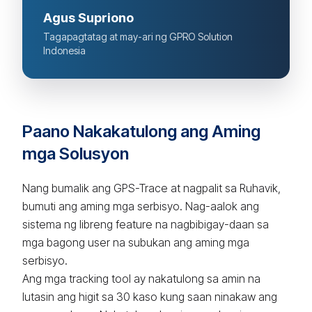
Agus Supriono
Tagapagtatag at may-ari ng GPRO Solution
Indonesia
Paano Nakakatulong ang Aming
mga Solusyon
Nang bumalik ang GPS-Trace at nagpalit sa Ruhavik,
bumuti ang aming mga serbisyo. Nag-aalok ang
sistema ng libreng feature na nagbibigay-daan sa
mga bagong user na subukan ang aming mga
serbisyo.
Ang mga tracking tool ay nakatulong sa amin na
lutasin ang higit sa 30 kaso kung saan ninakaw ang