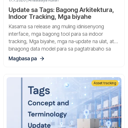
Update sa Tags: Bagong Arkitektura,
Indoor Tracking, Mga biyahe
Kasama sa release ang muling idinisenyong
interface, mga bagong tool para sa indoor
tracking, Mga biyahe, mga na-update na ulat, at
binagong data model para sa pagtatrabaho sa
mga gateway, sensor, at asset.
Magbasa pa
Asset tracking