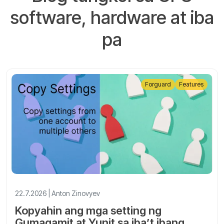
software, hardware at iba
pa
Forguard
Features
22.7.2026 | Anton Zinovyev
Kopyahin ang mga setting ng
Gumagamit at Yunit sa iba’t ibang