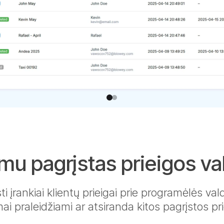
mu pagrįstas prieigos v
i įrankiai klientų prieigai prie programėlės vald
ai praleidžiami ar atsiranda kitos pagrįstos pr