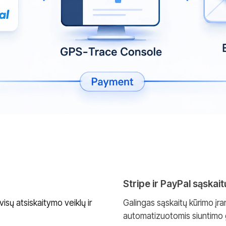
Stripe ir PayPal sąskai
isų atsiskaitymo veiklų ir
Galingas sąskaitų kūrimo įra
automatizuotomis siuntimo