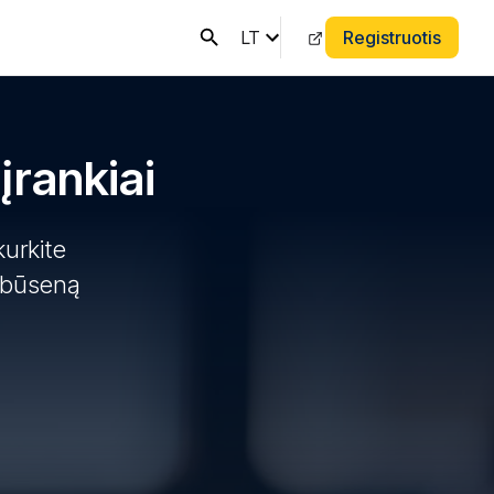
LT
Registruotis
įrankiai
kurkite
 būseną