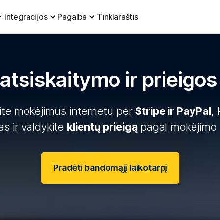
Integracijos
Pagalba
Tinklaraštis
 atsiskaitymo ir prieigos 
kite mokėjimus internetu per
Stripe ir PayPal
, 
as ir valdykite
klientų prieigą
pagal mokėjimo
Pradėti bandomąjį laikotarpį