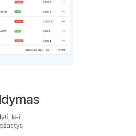
aldymas
yti, kai
iežastys