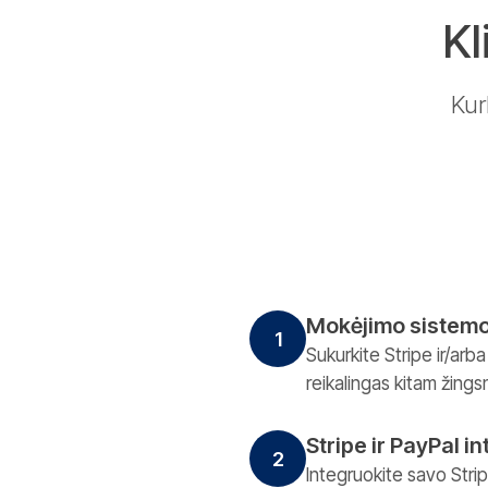
Kl
Kur
Mokėjimo sistem
1
Sukurkite Stripe ir/arb
reikalingas kitam žingsn
Stripe ir PayPal i
2
Integruokite savo Stri