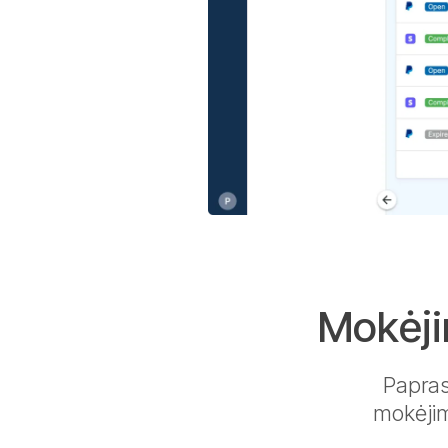
Mokėji
Paprast
mokėjim