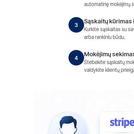
automatinę mokėjimų si
Sąskaitų kūrimas 
3
Kurkite sąskaitas su s
arba rankiniu būdu.
Mokėjimų sekima
4
Stebėkite sąskaitų mokė
valdykite klientų prie