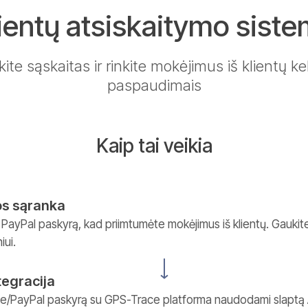
ientų atsiskaitymo sist
kite sąskaitas ir rinkite mokėjimus iš klientų kel
paspaudimais
Kaip tai veikia
os sąranka
a PayPal paskyrą, kad priimtumėte mokėjimus iš klientų. Gaukite
iui.
ntegracija
pe/PayPal paskyrą su GPS-Trace platforma naudodami slaptą AP