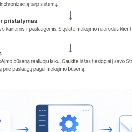
nchronizaciją tarp sistemų.
ir pristatymas
avo kainomis ir paslaugomis. Siųskite mokėjimo nuorodas klien
s
jimo būseną realiuoju laiku. Gaukite lėšas tiesiogiai į savo St
igą prie paslaugų pagal mokėjimo būseną.