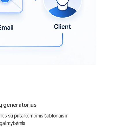
tų generatorius
nkis su pritaikomomis šablonais ir
 galimybėmis