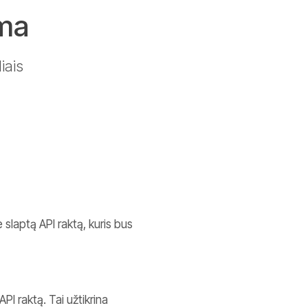
ema
iais
 slaptą API raktą, kuris bus
I raktą. Tai užtikrina