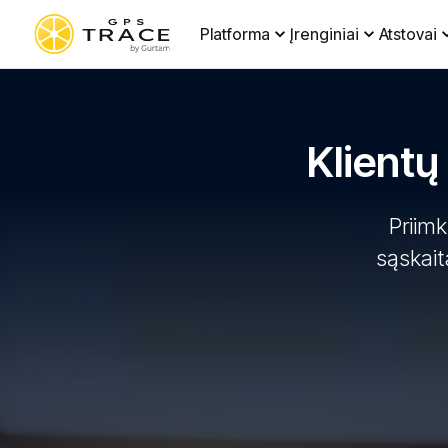
Platforma
Įrenginiai
Atstovai
Klientų
Priim
sąskait