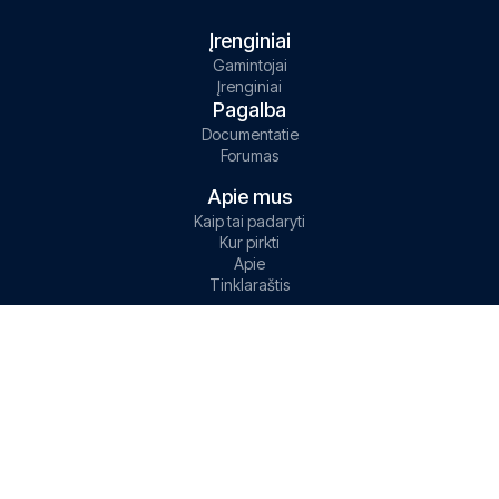
Įrenginiai
Gamintojai
Įrenginiai
Pagalba
Documentatie
Forumas
Apie mus
Kaip tai padaryti
Kur pirkti
Apie
Tinklaraštis
Kontaktai
support@gps-trace.com
info@gps-trace.com
Registruotis
Prisijungti prie Console