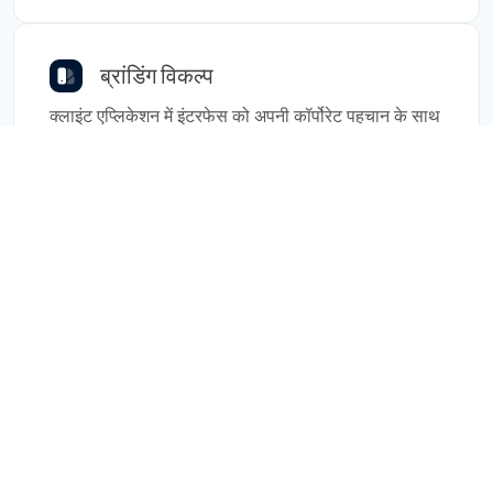
ब्रांडिंग विकल्प
क्लाइंट एप्लिकेशन में इंटरफेस को अपनी कॉर्पोरेट पहचान के साथ
संरेखित करने के लिए अपने साइट एड्रेस, ऐप नाम, लोगो और रंगों
के साथ पर्सनलाइज़ करें। यह व्हाइट-लेबलिंग जैसा है, लेकिन
कठिनाइयों के बिना।
एसेट ट्रैकिंग
Tags सॉल्यूशन के साथ रियल टाइम में वाहनों, कार्गो और
उपकरणों को ट्रैक करें। मैन्युफैक्चरिंग और लॉजिस्टिक्स में
ऑपरेशंस को बेहतर बनाने के लिए महत्वपूर्ण एसेट्स पर
विजिबिलिटी और कंट्रोल बनाए रखें।