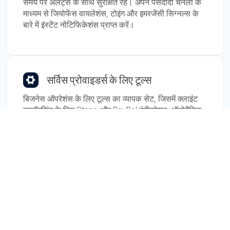
समय पर अलर्ट्स के साथ सुरक्षित रहें। अपने पसंदीदा चैनलों के
माध्यम से जियोफेंस वायलेशंस, टोइंग और इमरजेंसी सिग्नल्स के
बारे में इंस्टेंट नोटिफिकेशंस प्राप्त करें।
सर्विस प्रोवाइडर्स के लिए टूल्स
बिजनेस ऑपरेशंस के लिए टूल्स का व्यापक सेट, जिसमें क्लाइंट
इनवॉइसिंग के लिए Stripe और PayPal इंटीग्रेशन, ऑटोमैटिक
यूजर ब्लॉकिंग, रिमोट टेक्निकल सपोर्ट क्षमताएं और बहुत कुछ
शामिल है।
ब्रांडिंग विकल्प
क्लाइंट एप्लिकेशन में इंटरफेस को अपनी कॉर्पोरेट पहचान के साथ
संरेखित करने के लिए अपने साइट एड्रेस, ऐप नाम, लोगो और रंगों
के साथ पर्सनलाइज़ करें। यह व्हाइट-लेबलिंग जैसा है, लेकिन