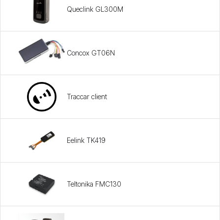
Queclink GL300M
Concox GT06N
Traccar client
Eelink TK419
Teltonika FMC130