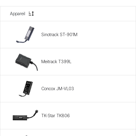
Appareil
Sinotrack ST-901M
Meitrack T399L
Concox JM-VL03
TK-Star TK806