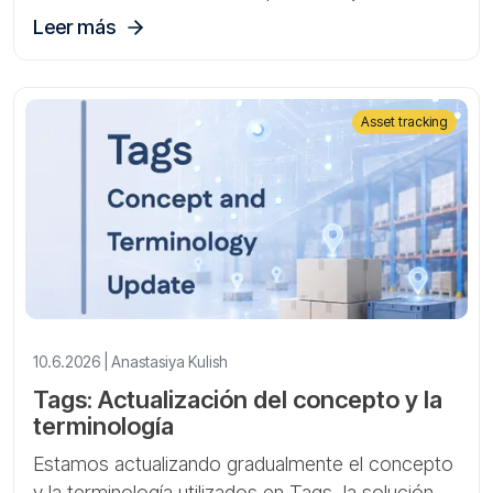
gateways, sensores y activos.
Leer más
Asset tracking
10.6.2026 | Anastasiya Kulish
Tags: Actualización del concepto y la
terminología
Estamos actualizando gradualmente el concepto
y la terminología utilizados en Tags, la solución