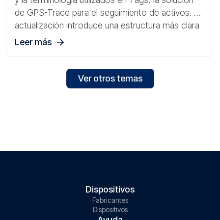
de GPS-Trace para el seguimiento de activos. La
actualización introduce una estructura más clara
para trabajar con gateways, sensores y activos
Leer más
físicos.
Ver otros temas
Dispositivos
Fabricantes
Dispositivos
Ayuda