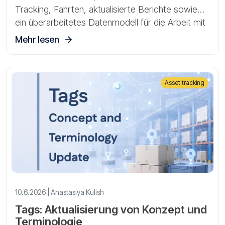
Tracking, Fahrten, aktualisierte Berichte sowie
ein überarbeitetes Datenmodell für die Arbeit mit
Gateways, Sensoren und Assets.
Mehr lesen
Asset tracking
10.6.2026 | Anastasiya Kulish
Tags: Aktualisierung von Konzept und
Terminologie