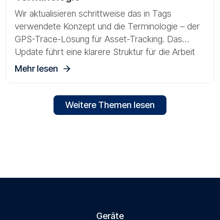
Wir aktualisieren schrittweise das in Tags
verwendete Konzept und die Terminologie – der
GPS-Trace-Lösung für Asset-Tracking. Das
Update führt eine klarere Struktur für die Arbeit
mit Gateways, Sensoren und physischen Assets
Mehr lesen
ein.
Weitere Themen lesen
Geräte